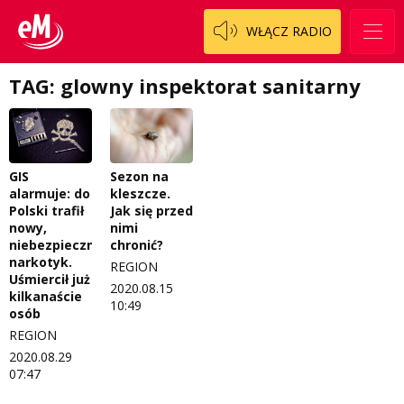
Patronat
Staszowski
Cały ten sport
WŁĄCZ RADIO
Koncert życzeń
Włoszczowski
Dzieciaki Cudaki
Kontakt
TAG: glowny inspektorat sanitarny
Fascynująca nauka
O nas
Historia na fali
Regulamin programu Patron
Modna kultura
GIS
Sezon na
alarmuje: do
kleszcze.
Zespół
OdNowa
Polski trafił
Jak się przed
nowy,
nimi
Logo do pobrania
Pacjent, którego nie zapomnę
niebezpieczny
chronić?
narkotyk.
REGION
Regulamin konkursów
Pasjonaci
Uśmiercił już
2020.08.15
kilkanaście
10:49
osób
Regulamin przesyłania materiałów
Piąta strona świata
REGION
Regulamin sklepu internetowego
Prawdę mówiąc
2020.08.29
07:47
Regulamin darowizn
Słowo Dnia