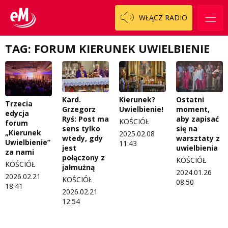
Patronat
Staszowski
Cały ten sport
WŁĄCZ RADIO
Koncert życzeń
Włoszczowski
Dzieciaki Cudaki
Kontakt
TAG: FORUM KIERUNEK UWIELBIENIE
Fascynująca nauka
O nas
Historia na fali
Regulamin programu Patron
Modna kultura
Kard.
Kierunek?
Ostatni
Trzecia
Grzegorz
Uwielbienie!
moment,
edycja
Zespół
OdNowa
Ryś: Post ma
aby zapisać
KOŚCIÓŁ
forum
sens tylko
się na
„Kierunek
2025.02.08
Logo do pobrania
Pacjent, którego nie zapomnę
wtedy, gdy
warsztaty z
Uwielbienie”
11:43
jest
uwielbienia
za nami
Regulamin konkursów
Pasjonaci
połączony z
KOŚCIÓŁ
KOŚCIÓŁ
jałmużną
2024.01.26
2026.02.21
Regulamin przesyłania materiałów
Piąta strona świata
KOŚCIÓŁ
08:50
18:41
2026.02.21
Regulamin sklepu internetowego
Prawdę mówiąc
12:54
Regulamin darowizn
Słowo Dnia