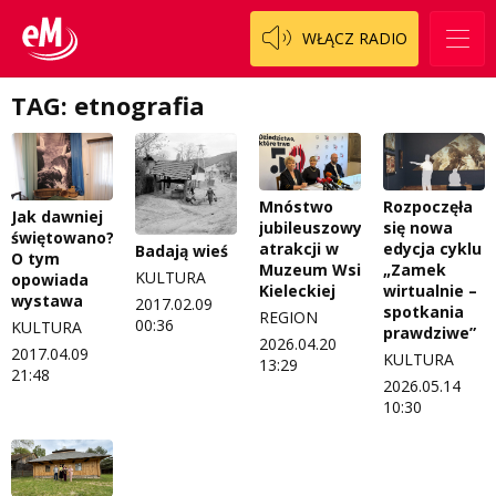
Patronat
Włoszczowski
Cały ten sport
WŁĄCZ RADIO
Koncert życzeń
Dzieciaki Cudaki
Kontakt
TAG: etnografia
Fascynująca nauka
O nas
Historia na fali
Mnóstwo
Rozpoczęła
Regulamin programu Patron
Modna kultura
Jak dawniej
jubileuszowych
się nowa
świętowano?
atrakcji w
edycja cyklu
Badają wieś
Zespół
OdNowa
O tym
Muzeum Wsi
„Zamek
KULTURA
opowiada
Kieleckiej
wirtualnie –
Logo do pobrania
Pacjent, którego nie zapomnę
wystawa
2017.02.09
spotkania
REGION
00:36
KULTURA
prawdziwe”
Regulamin konkursów
Pasjonaci
2026.04.20
2017.04.09
KULTURA
13:29
21:48
2026.05.14
Regulamin przesyłania materiałów
Piąta strona świata
10:30
Regulamin sklepu internetowego
Prawdę mówiąc
Regulamin darowizn
Słowo Dnia