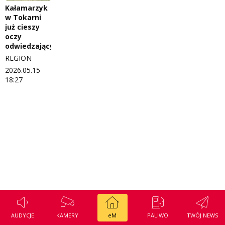
Kałamarzyk
Regulamin konkursu Zwierzak naszej klasy
Tak wierzę
w Tokarni
już cieszy
Polityka prywatności
Weekend z blondynką
oczy
odwiedzających
W starych Kielcach
ZNAJDZIESZ NAS TAKŻE NA
REGION
2026.05.15
Wszystko w temacie
18:27
AUDYCJE
KAMERY
eM
PALIWO
TWÓJ NEWS