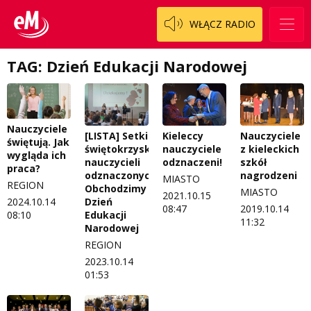
Patronat
Włoszczowski
Cały ten sport
WŁĄCZ RADIO
Koncert życzeń
Dzieciaki Cudaki
Kontakt
TAG: Dzień Edukacji Narodowej
Fascynująca nauka
O nas
Historia na fali
Nauczyciele
Regulamin programu Patron
Modna kultura
[LISTA] Setki
Kieleccy
Nauczyciele
świętują. Jak
świętokrzyskich
nauczyciele
z kieleckich
wygląda ich
Zespół
OdNowa
nauczycieli
odznaczeni!
szkół
praca?
odznaczonych.
nagrodzeni
MIASTO
REGION
Logo do pobrania
Pacjent, którego nie zapomnę
Obchodzimy
MIASTO
2021.10.15
2024.10.14
Dzień
08:47
2019.10.14
Regulamin konkursów
Pasjonaci
08:10
Edukacji
11:32
Narodowej
Regulamin przesyłania materiałów
Piąta strona świata
REGION
2023.10.14
Regulamin sklepu internetowego
Prawdę mówiąc
01:53
Regulamin darowizn
Słowo Dnia