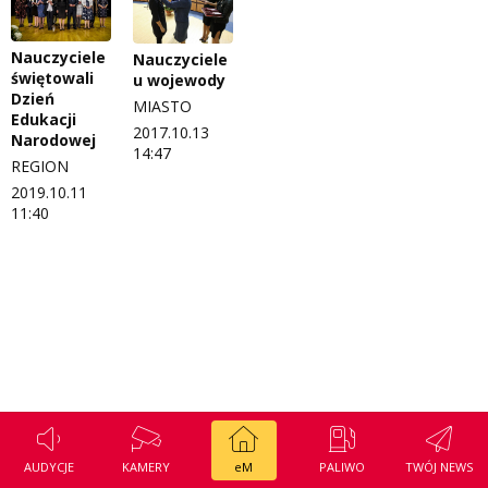
Regulamin konkursu Zwierzak naszej klasy
Tak wierzę
Nauczyciele
Nauczyciele
Polityka prywatności
Weekend z blondynką
świętowali
u wojewody
Dzień
MIASTO
W starych Kielcach
Edukacji
ZNAJDZIESZ NAS TAKŻE NA
2017.10.13
Narodowej
14:47
Wszystko w temacie
REGION
2019.10.11
11:40
AUDYCJE
KAMERY
eM
PALIWO
TWÓJ NEWS