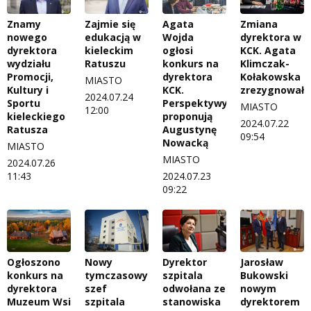
Znamy
Zajmie się
Agata
Zmiana
nowego
edukacją w
Wojda
dyrektora w
dyrektora
kieleckim
ogłosi
KCK. Agata
wydziału
Ratuszu
konkurs na
Klimczak-
Promocji,
dyrektora
Kołakowska
MIASTO
Kultury i
KCK.
zrezygnowała
2024.07.24
Sportu
Perspektywy
MIASTO
12:00
kieleckiego
proponują
2024.07.22
Ratusza
Augustynę
09:54
Nowacką
MIASTO
MIASTO
2024.07.26
11:43
2024.07.23
09:22
Ogłoszono
Nowy
Dyrektor
Jarosław
konkurs na
tymczasowy
szpitala
Bukowski
dyrektora
szef
odwołana ze
nowym
Muzeum Wsi
szpitala
stanowiska
dyrektorem