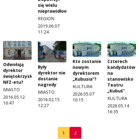
się wielu
nieprawidłowości.
REGION
2019.06.07
11:24
Kto zostanie
Czterech
Odwołają
Były
nowym
kandydatów
dyrektor
dyrektor nie
dyrektorem
na
świętokrzyskiego
dostanie
„Kubusia”?
stanowisko
NFZ-etu?
nagrody
Teatru
KULTURA
MIASTO
„Kubuś”
MIASTO
2026.05.07
2016.05.12
KULTURA
2016.02.15
10:15
10:47
12:27
2026.05.14
16:35
1
2