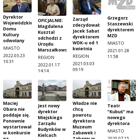
Dyrektor
Grzegorz
Zarząd
OFICJALNIE:
Wojewódzkiego
Staszewski
zdecydował:
Magdalena
Domu
dyrektorem
Jacek Sabat
Kusztal
Kultury
MZD
dyrektorem
odchodzi z
odwołany
WDK-u od 1
MIASTO
Urzędu
MIASTO
kwietnia
Marszałkowskiego
2021.01.28
2022.03.23
REGION
11:58
REGION
10:31
2021.03.03
2022.01.17
09:19
14:14
Maciej
Władze nie
Jest nowy
Teatr
Obara nie
chcą
dyrektor
"Kubuś" ma
poddaje się.
powrotu
Miejskiego
nowego
Ponownie
dyrektora
Zarządu
dyrektora
wystartował
Muzeum
Budynków w
MIASTO
w konkursie
Zabawek i
Kielcach
2020.07.15
na
Zabawy w