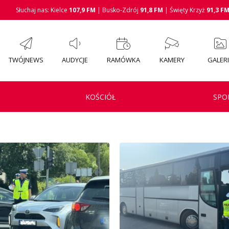
Słuchaj nas: Kielce
107,9 FM
| Busko-Zdrój
91,8 FM
| Święty Krzyż
91,3 F
TWÓJNEWS
AUDYCJE
RAMÓWKA
KAMERY
GALER
KOŚCIÓŁ
SPO