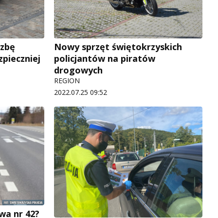
czbę
Nowy sprzęt świętokrzyskich
pieczniej
policjantów na piratów
drogowych
REGION
2022.07.25 09:52
wa nr 42?