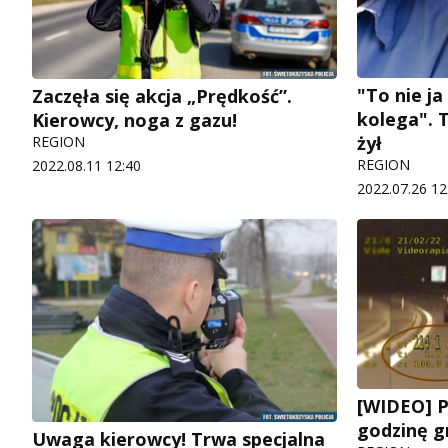
"To nie j
Zaczęła się akcja „Prędkość”.
kolega". T
Kierowcy, noga z gazu!
żył
REGION
REGION
2022.08.11 12:40
2022.07.26 12
[WIDEO] P
godzinę g
Uwaga kierowcy! Trwa specjalna