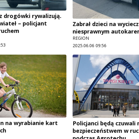
 z drogówki rywalizują.
iateł – policjant
Zabrał dzieci na wyciec
 ruchem
niesprawnym autokar
REGION
:53
2025.06.06 09:56
n na wyrabianie kart
Policjanci będą czuwali
ch
bezpieczeństwem w ru
podczas Agrotechu