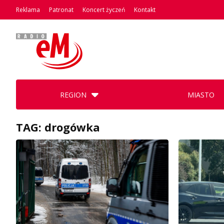
Reklama
Patronat
Koncert życzeń
Kontakt
REGION
MIASTO
TAG: drogówka