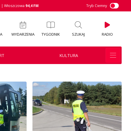
M
| Włoszczowa
94,4 FM
Tryb Ciemny
IA
WYDARZENIA
TYGODNIK
SZUKAJ
RADIO
RT
KULTURA