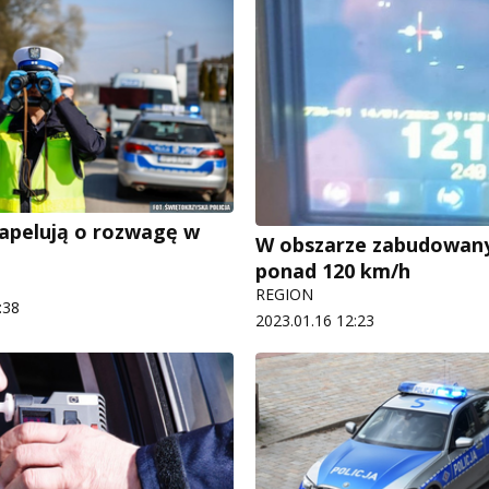
i apelują o rozwagę w
W obszarze zabudowany
ponad 120 km/h
REGION
:38
2023.01.16 12:23