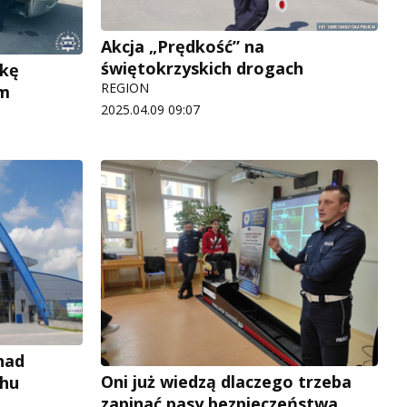
Akcja „Prędkość” na
świętokrzyskich drogach
zkę
REGION
em
2025.04.09 09:07
 nad
Oni już wiedzą dlaczego trzeba
chu
zapinać pasy bezpieczeństwa