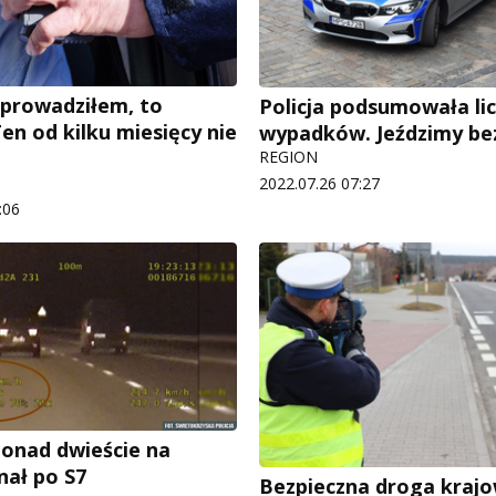
a prowadziłem, to
Policja podsumowała li
en od kilku miesięcy nie
wypadków. Jeździmy bez
REGION
2022.07.26 07:27
:06
onad dwieście na
nał po S7
Bezpieczna droga krajo