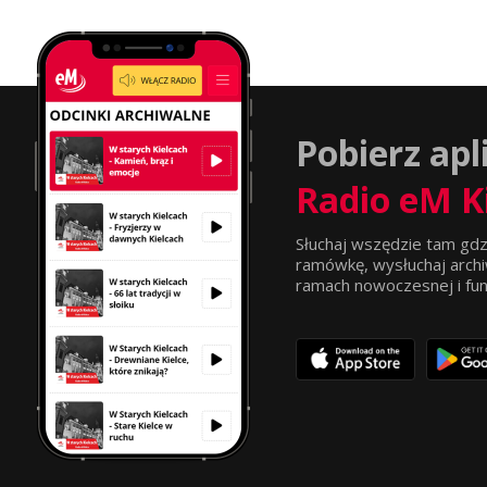
Pobierz apl
Radio eM K
Słuchaj wszędzie tam gdz
ramówkę, wysłuchaj archi
ramach nowoczesnej i funkc