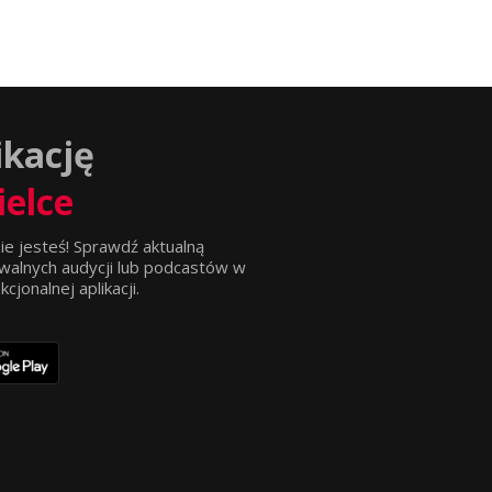
ikację
ielce
ie jesteś! Sprawdź aktualną
walnych audycji lub podcastów w
jonalnej aplikacji.