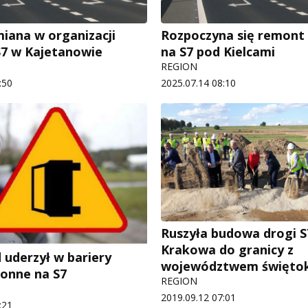
miana w organizacji
Rozpoczyna się remont
S7 w Kajetanowie
na S7 pod Kielcami
REGION
:50
2025.07.14 08:10
Ruszyła budowa drogi S
Krakowa do granicy z
uderzył w bariery
województwem świętok
onne na S7
REGION
2019.09.12 07:01
:21