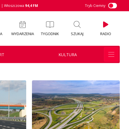
M
| Włoszczowa
94,4 FM
Tryb Ciemny
IA
WYDARZENIA
TYGODNIK
SZUKAJ
RADIO
RT
KULTURA