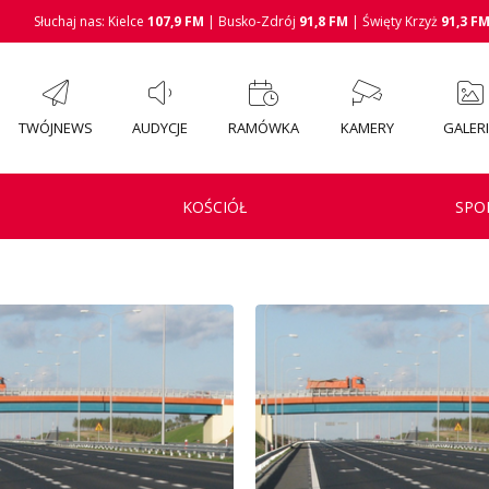
Słuchaj nas: Kielce
107,9 FM
| Busko-Zdrój
91,8 FM
| Święty Krzyż
91,3 F
TWÓJNEWS
AUDYCJE
RAMÓWKA
KAMERY
GALER
KOŚCIÓŁ
SPO