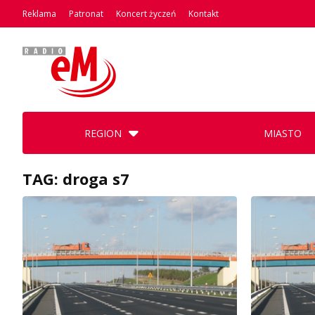
Reklama
Patronat
Koncert życzeń
Kontakt
REGION
MIASTO
TAG: droga s7