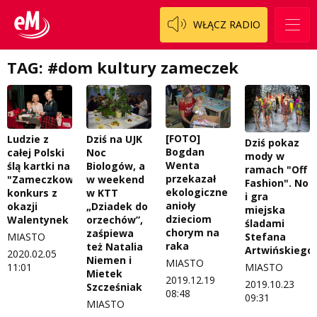
WŁĄCZ RADIO
Regulamin konkursów
Pasjonaci
Regulamin przesyłania materiałów
Piąta strona świata
TAG: #dom kultury zameczek
Regulamin sklepu internetowego
Prawdę mówiąc
Regulamin darowizn
Słowo Dnia
[FOTO]
Ludzie z
Dziś na UJK
Regulamin konkursu Zwierzak naszej klasy
Tak wierzę
Dziś pokaz
Bogdan
całej Polski
Noc
mody w
Wenta
ślą kartki na
Biologów, a
Polityka prywatności
Weekend z blondynką
ramach "Off
przekazał
"Zameczkowy"
w weekend
Fashion". No
ekologiczne
konkurs z
w KTT
i gra
W starych Kielcach
ZNAJDZIESZ NAS TAKŻE NA
anioły
okazji
„Dziadek do
miejska
dzieciom
Walentynek
orzechów”,
śladami
Wszystko w temacie
chorym na
zaśpiewa
MIASTO
Stefana
raka
też Natalia
Artwińskiego
2020.02.05
Niemen i
MIASTO
11:01
MIASTO
Mietek
2019.12.19
2019.10.23
Szcześniak
08:48
09:31
MIASTO