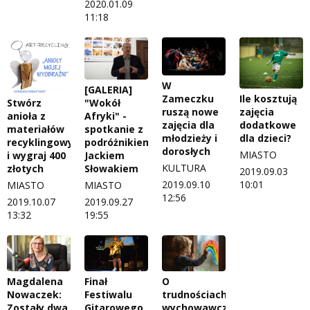
2020.01.09
11:18
W
[GALERIA]
Zameczku
Ile kosztują
"Wokół
Stwórz
ruszą nowe
zajęcia
Afryki" -
anioła z
zajęcia dla
dodatkowe
spotkanie z
materiałów
młodzieży i
dla dzieci?
podróżnikiem
recyklingowych
dorosłych
MIASTO
Jackiem
i wygraj 400
KULTURA
Słowakiem
złotych
2019.09.03
2019.09.10
10:01
MIASTO
MIASTO
12:56
2019.09.27
2019.10.07
19:55
13:32
Magdalena
Finał
O
Nowaczek:
Festiwalu
trudnościach
Zostały dwa
Gitarowego
wychowawczych