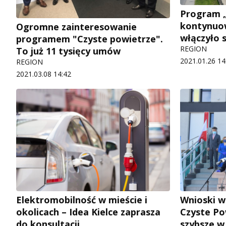
Program „
kontynuo
Ogromne zainteresowanie
włączyło 
programem "Czyste powietrze".
REGION
To już 11 tysięcy umów
2021.01.26 14
REGION
2021.03.08 14:42
Elektromobilność w mieście i
Wnioski 
okolicach – Idea Kielce zaprasza
Czyste Pow
do konsultacji
szybsze w 