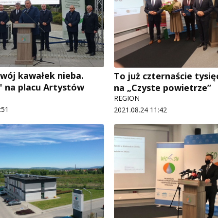
swój kawałek nieba.
To już czternaście tys
" na placu Artystów
na „Czyste powietrze”
REGION
:51
2021.08.24 11:42