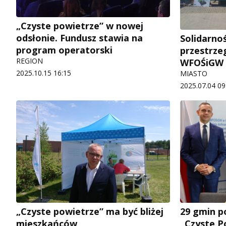
„Czyste powietrze” w nowej
odsłonie. Fundusz stawia na
Solidarno
program operatorski
przestrze
REGION
WFOŚiGW 
2025.10.15 16:15
MIASTO
2025.07.04 09
„Czyste powietrze” ma być bliżej
29 gmin p
mieszkańców
„Czyste P