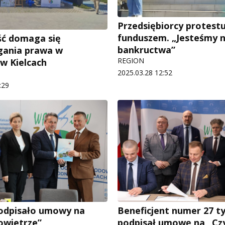
Przedsiębiorcy protestu
funduszem. „Jesteśmy n
ść domaga się
bankructwa”
gania prawa w
REGION
w Kielcach
2025.03.28 12:52
:29
odpisało umowy na
Beneficjent numer 27 ty
owietrze”
podpisał umowę na „Cz