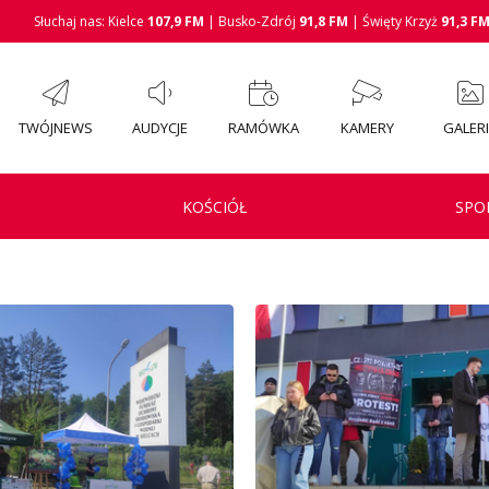
Słuchaj nas: Kielce
107,9 FM
| Busko-Zdrój
91,8 FM
| Święty Krzyż
91,3 F
TWÓJNEWS
AUDYCJE
RAMÓWKA
KAMERY
GALER
KOŚCIÓŁ
SPO