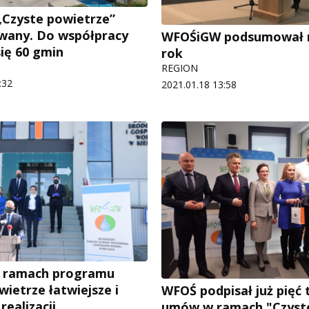
Czyste powietrze”
wany. Do współpracy
WFOŚiGW podsumował 
się 60 gmin
rok
REGION
:32
2021.01.18 13:58
w ramach programu
ietrze łatwiejsze i
WFOŚ podpisał już pięć 
realizacji
umów w ramach "Czyst