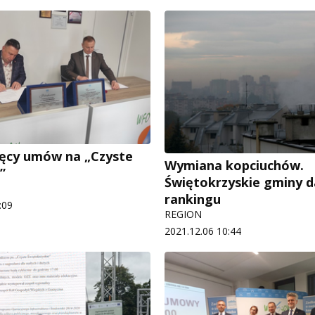
sięcy umów na „Czyste
Wymiana kopciuchów.
”
Świętokrzyskie gminy d
rankingu
:09
REGION
2021.12.06 10:44