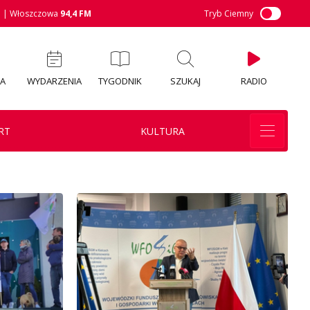
M
| Włoszczowa
94,4 FM
Tryb Ciemny
IA
WYDARZENIA
TYGODNIK
SZUKAJ
RADIO
RT
KULTURA