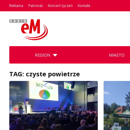
Reklama
Patronat
Koncert życzeń
Kontakt
REGION
MIASTO
TAG: czyste powietrze