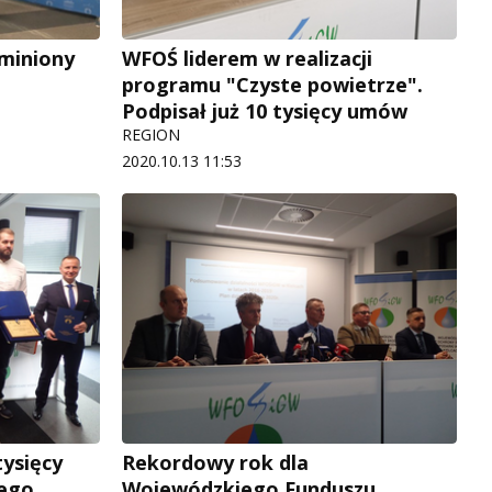
miniony
WFOŚ liderem w realizacji
programu "Czyste powietrze".
Podpisał już 10 tysięcy umów
REGION
2020.10.13 11:53
tysięcy
Rekordowy rok dla
ego
Wojewódzkiego Funduszu