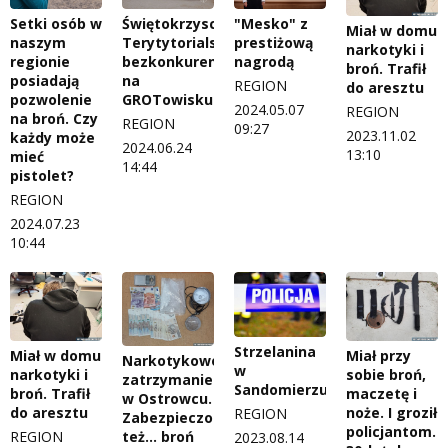
Setki osób w
Świętokrzyscy
"Mesko" z
Miał w domu
naszym
Terytytorialsi
prestiżową
narkotyki i
regionie
bezkonkurencyjni
nagrodą
broń. Trafił
posiadają
na
REGION
do aresztu
pozwolenie
GROTowisku
2024.05.07
REGION
na broń. Czy
REGION
09:27
2023.11.02
każdy może
2024.06.24
13:10
mieć
14:44
pistolet?
REGION
2024.07.23
10:44
Strzelanina
Miał w domu
Miał przy
Narkotykowe
w
narkotyki i
sobie broń,
zatrzymanie
Sandomierzu
broń. Trafił
maczetę i
w Ostrowcu.
do aresztu
noże. I groził
REGION
Zabezpieczono
policjantom.
też… broń
REGION
2023.08.14