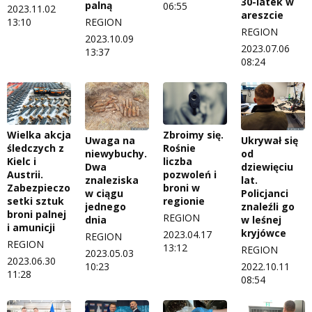
30-latek w
palną
06:55
2023.11.02
areszcie
REGION
13:10
REGION
2023.10.09
2023.07.06
13:37
08:24
Wielka akcja
Zbroimy się.
Uwaga na
Ukrywał się
śledczych z
Rośnie
niewybuchy.
od
Kielc i
liczba
Dwa
dziewięciu
Austrii.
pozwoleń i
znaleziska
lat.
Zabezpieczono
broni w
w ciągu
Policjanci
setki sztuk
regionie
jednego
znaleźli go
broni palnej
REGION
dnia
w leśnej
i amunicji
kryjówce
2023.04.17
REGION
REGION
13:12
REGION
2023.05.03
2023.06.30
10:23
2022.10.11
11:28
08:54