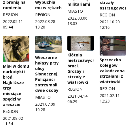
z bronią na
Wybuchła
strzały
militariami
ramieniu
mu w rękach
ostrzegawcz
MIASTO
REGION
REGION
REGION
2022.03.06
2022.05.11
2022.03.28
2021.10.20
13:03
09:44
13:20
12:16
Kłótnia
Wieczorne
Sprzeczka
nietrzeźwych
hałasy przy
kolegów
braci.
Miał w domu
ulicy
zakończona
Groźby i
narkotyki i
Słonecznej.
strzałami z
strzały z
broń.
Policjanci
wiatrówki
wiatrówki
Najbliższe
zatrzymali
trzy
REGION
REGION
dwie osoby
miesiące
2021.02.11
2021.04.14
MIASTO
spędzi w
12:23
06:29
2021.07.09
areszcie
10:28
REGION
2021.08.02
11:34