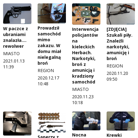
Prowadził
W paczce z
Interwencja
[ZDJĘCIA]
samochód
ubraniami
policjantów
Szukali piły.
mimo
znalazła....
na
Znaleźli
zakazu. W
rewolwer
kieleckich
narkotyki,
domu miał
Herbach.
amunicję i
MIASTO
nielegalną
Narkotyki,
broń
2021.01.13
broń
broń z
REGION
11:39
amunicją i
REGION
2020.11.20
kradziony
2020.12.17
09:50
samochód
10:48
MIASTO
2020.11.23
10:18
Nocna
Krewki
Saperzy z