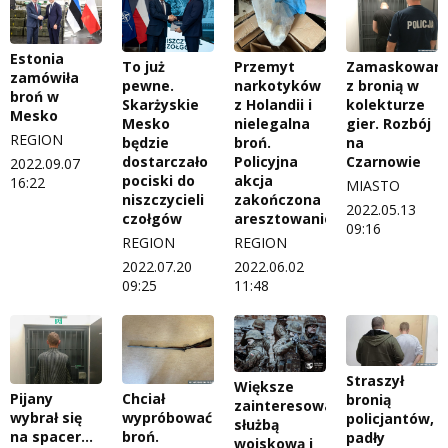
Estonia
To już
Przemyt
Zamaskowani
zamówiła
pewne.
narkotyków
z bronią w
broń w
Skarżyskie
z Holandii i
kolekturze
Mesko
Mesko
nielegalna
gier. Rozbój
REGION
będzie
broń.
na
dostarczało
Policyjna
Czarnowie
2022.09.07
pociski do
akcja
16:22
MIASTO
niszczycieli
zakończona
2022.05.13
czołgów
aresztowaniem
09:16
REGION
REGION
2022.07.20
2022.06.02
09:25
11:48
Straszył
Większe
Pijany
Chciał
bronią
zainteresowanie
wybrał się
wypróbować
policjantów,
służbą
na spacer…
broń.
padły
wojskową i