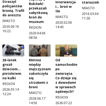
Straszył
interwencja
staruszek
Bukówki
policjantów
i… broń w
MIASTO
przekazali
bronią. Trafił
tle
zabytkową
2016.03.04
do aresztu
MIASTO
broń do
11:26
MIASTO
muzeum
2020.02.06
2020.06.16
14:45
REGION
10:22
2020.04.06
08:56
26-latek
Kłótnia
Od
groził
między
samochodów
dzieciom…
mężczyznami
po
pistoletem
zakończyła
zwierzęta.
na kulki
się
Co dzieje się
strzałami z
z dowodami
REGION
broni
w sprawach
2026.05.14
sądowych?
MIASTO
12:24
REGION
2026.06.17
14:50
2026.07.22