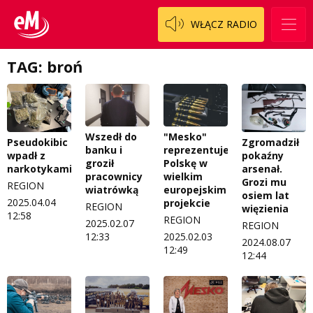
WŁĄCZ RADIO
TAG: broń
Wszedł do
"Mesko"
Pseudokibic
Zgromadził
banku i
reprezentuje
wpadł z
pokaźny
groził
Polskę w
narkotykami
arsenał.
pracownicy
wielkim
Grozi mu
REGION
wiatrówką
europejskim
osiem lat
2025.04.04
projekcie
REGION
więzienia
12:58
REGION
2025.02.07
REGION
12:33
2025.02.03
2024.08.07
12:49
12:44