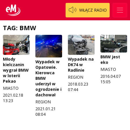
Patronat
Staszowski
Cały ten sport
WŁĄCZ RADIO
Koncert życzeń
Włoszczowski
Dzieciaki Cudaki
Kontakt
TAG: BMW
Fascynująca nauka
O nas
Historia na fali
Regulamin programu Patron
Modna kultura
BMW jest
Młody
Wypadek na
Wypadek w
eko
kielczanin
DK74 w
Zespół
OdNowa
Opatowie.
MIASTO
wygrał BMW
Radlinie
Kierowca
w loterii
2016.04.07
REGION
Logo do pobrania
Pacjent, którego nie zapomnę
BMW
Pekao
15:05
uderzył w
2018.03.23
MIASTO
ogrodzenie i
Regulamin konkursów
Pasjonaci
07:44
dachował
2021.02.18
13:23
Regulamin przesyłania materiałów
Piąta strona świata
REGION
2021.01.21
Regulamin sklepu internetowego
Prawdę mówiąc
08:04
Regulamin darowizn
Słowo Dnia