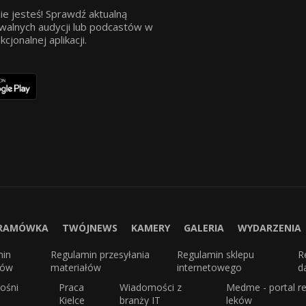
ie jesteś! Sprawdź aktualną
walnych audycji lub podcastów w
jonalnej aplikacji.
RAMÓWKA
TWÓJNEWS
KAMERY
GALERIA
WYDARZENIA
min
Regulamin przesyłania
Regulamin sklepu
R
sów
materiałów
internetowego
d
ośni
Praca
Wiadomości z
Medme - portal re
Kielce
branży IT
leków