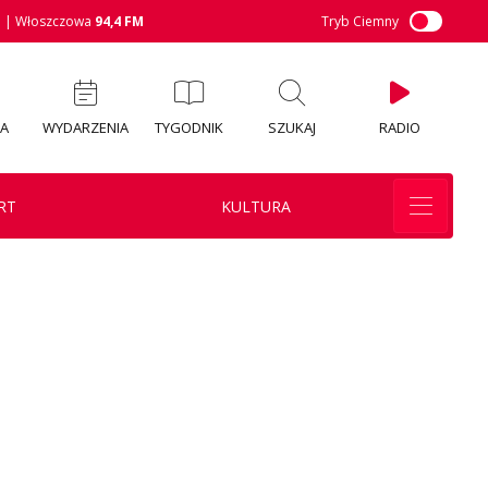
M
| Włoszczowa
94,4 FM
Tryb Ciemny
IA
WYDARZENIA
TYGODNIK
SZUKAJ
RADIO
RT
KULTURA