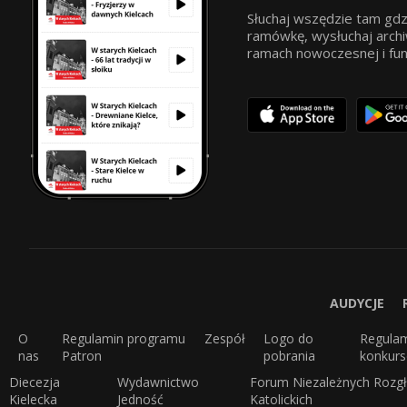
Słuchaj wszędzie tam gdz
ramówkę, wysłuchaj archi
ramach nowoczesnej i funkc
AUDYCJE
O
Regulamin programu
Zespół
Logo do
Regula
nas
Patron
pobrania
konkur
Diecezja
Wydawnictwo
Forum Niezależnych Rozgł
Kielecka
Jedność
Katolickich