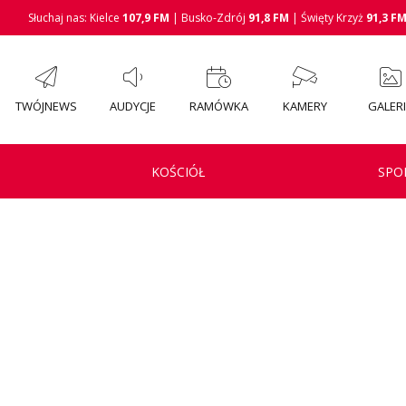
Słuchaj nas: Kielce
107,9 FM
| Busko-Zdrój
91,8 FM
| Święty Krzyż
91,3 F
TWÓJNEWS
AUDYCJE
RAMÓWKA
KAMERY
GALER
KOŚCIÓŁ
SPO