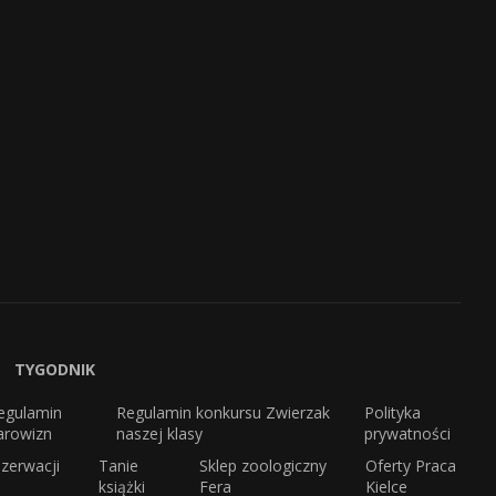
TYGODNIK
egulamin
Regulamin konkursu Zwierzak
Polityka
arowizn
naszej klasy
prywatności
zerwacji
Tanie
Sklep zoologiczny
Oferty Praca
książki
Fera
Kielce