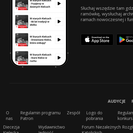
Słuchaj wszędzie tam gdz
ramówkę, wysłuchaj archi
ramach nowoczesnej i funkc
AUDYCJE
O
Regulamin programu
Zespół
Logo do
Regula
nas
Patron
pobrania
konkur
Diecezja
Wydawnictwo
Forum Niezależnych Rozgł
Kielecka
Jedność
Katolickich