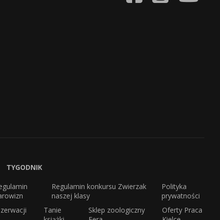
TYGODNIK
egulamin
Regulamin konkursu Zwierzak
Polityka
arowizn
naszej klasy
prywatności
zerwacji
Tanie
Sklep zoologiczny
Oferty Praca
książki
Fera
Kielce