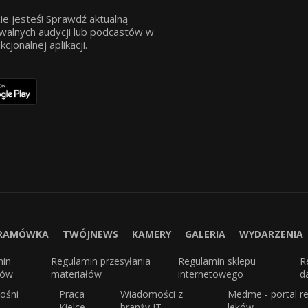
ie jesteś! Sprawdź aktualną
walnych audycji lub podcastów w
jonalnej aplikacji.
RAMÓWKA
TWÓJNEWS
KAMERY
GALERIA
WYDARZENIA
min
Regulamin przesyłania
Regulamin sklepu
R
sów
materiałów
internetowego
d
ośni
Praca
Wiadomości z
Medme - portal re
Kielce
branży IT
leków