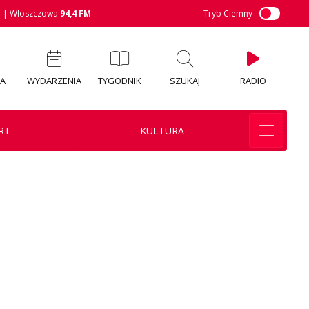
M
| Włoszczowa
94,4 FM
Tryb Ciemny
IA
WYDARZENIA
TYGODNIK
SZUKAJ
RADIO
RT
KULTURA