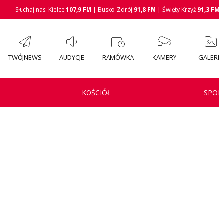
Słuchaj nas: Kielce
107,9 FM
| Busko-Zdrój
91,8 FM
| Święty Krzyż
91,3 F
TWÓJNEWS
AUDYCJE
RAMÓWKA
KAMERY
GALER
KOŚCIÓŁ
SPO