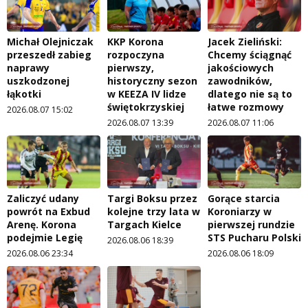
Michał Olejniczak
KKP Korona
Jacek Zieliński:
przeszedł zabieg
rozpoczyna
Chcemy ściągnąć
naprawy
pierwszy,
jakościowych
uszkodzonej
historyczny sezon
zawodników,
łąkotki
w KEEZA IV lidze
dlatego nie są to
świętokrzyskiej
łatwe rozmowy
2026.08.07 15:02
2026.08.07 13:39
2026.08.07 11:06
Zaliczyć udany
Targi Boksu przez
Gorące starcia
powrót na Exbud
kolejne trzy lata w
Koroniarzy w
Arenę. Korona
Targach Kielce
pierwszej rundzie
podejmie Legię
STS Pucharu Polski
2026.08.06 18:39
2026.08.06 23:34
2026.08.06 18:09