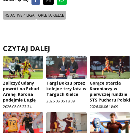
RS ACTIVE 4 LIGA
ORLETA KIELCE
CZYTAJ DALEJ
Zaliczyć udany
Targi Boksu przez
Gorące starcia
powrót na Exbud
kolejne trzy lata w
Koroniarzy w
Arenę. Korona
Targach Kielce
pierwszej rundzie
podejmie Legię
STS Pucharu Polski
2026.08.06 18:39
2026.08.06 23:34
2026.08.06 18:09