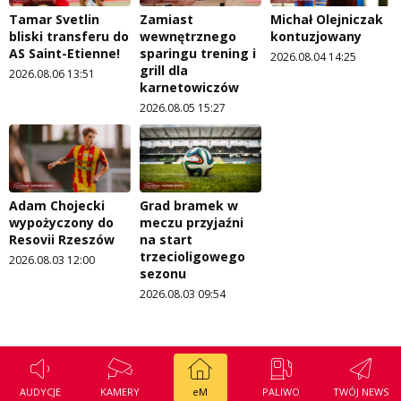
Tamar Svetlin
Zamiast
Michał Olejniczak
bliski transferu do
wewnętrznego
kontuzjowany
AS Saint-Etienne!
sparingu trening i
2026.08.04 14:25
grill dla
2026.08.06 13:51
karnetowiczów
2026.08.05 15:27
Adam Chojecki
Grad bramek w
wypożyczony do
meczu przyjaźni
Resovii Rzeszów
na start
trzecioligowego
2026.08.03 12:00
sezonu
2026.08.03 09:54
AUDYCJE
KAMERY
eM
PALIWO
TWÓJ NEWS