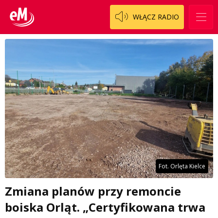
WŁĄCZ RADIO
Fot. Orlęta Kielce
Zmiana planów przy remoncie
boiska Orląt. „Certyfikowana trwa