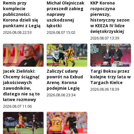
Remis przy
Michał Olejniczak
KKP Korona
komplecie
przeszedł zabieg
rozpoczyna
publiczności.
naprawy
pierwszy,
Korona dzieli się
uszkodzonej
historyczny sezon
punktami z Legią
łąkotki
w KEEZA IV lidze
świętokrzyskiej
2026.08.08 22:53
2026.08.07 15:02
2026.08.07 13:39
Jacek Zieliński:
Zaliczyć udany
Targi Boksu przez
Chcemy ściągnąć
powrót na Exbud
kolejne trzy lata w
jakościowych
Arenę. Korona
Targach Kielce
zawodników,
podejmie Legię
2026.08.06 18:39
dlatego nie są to
2026.08.06 23:34
łatwe rozmowy
2026.08.07 11:06