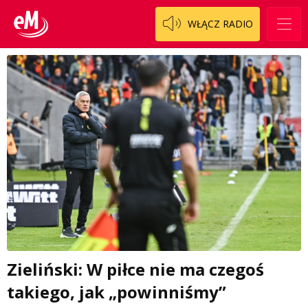
WŁĄCZ RADIO
Zieliński: W piłce nie ma czegoś
takiego, jak „powinniśmy”