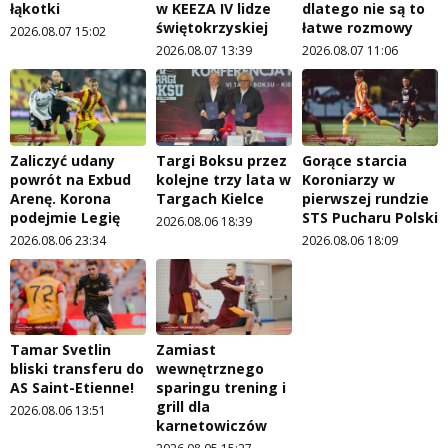
łąkotki
w KEEZA IV lidze
dlatego nie są to
świętokrzyskiej
łatwe rozmowy
2026.08.07 15:02
2026.08.07 13:39
2026.08.07 11:06
Zaliczyć udany
Targi Boksu przez
Gorące starcia
powrót na Exbud
kolejne trzy lata w
Koroniarzy w
Arenę. Korona
Targach Kielce
pierwszej rundzie
podejmie Legię
STS Pucharu Polski
2026.08.06 18:39
2026.08.06 23:34
2026.08.06 18:09
Tamar Svetlin
Zamiast
bliski transferu do
wewnętrznego
AS Saint-Etienne!
sparingu trening i
grill dla
2026.08.06 13:51
karnetowiczów