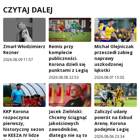
CZYTAJ DALEJ
Zmarł Włodzimierz
Remis przy
Michał Olejniczak
Rezner
komplecie
przeszedł zabieg
publiczności.
naprawy
2026.08.09 11:57
Korona dzieli się
uszkodzonej
punktami z Legią
łąkotki
2026.08.08 22:53
2026.08.07 15:02
KKP Korona
Jacek Zieliński:
Zaliczyć udany
rozpoczyna
Chcemy ściągnąć
powrót na Exbud
pierwszy,
jakościowych
Arenę. Korona
historyczny sezon
zawodników,
podejmie Legię
w KEEZA IV lidze
dlatego nie są to
2026.08.06 23:34