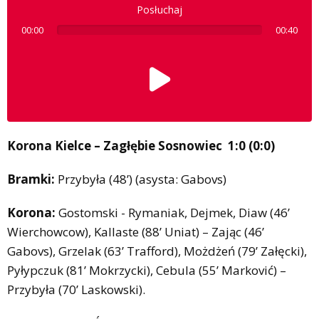
Posłuchaj
00:00
00:40
Korona Kielce – Zagłębie Sosnowiec 1:0 (0:0)
Bramki:
Przybyła (48’) (asysta: Gabovs)
Korona:
Gostomski - Rymaniak, Dejmek, Diaw (46’
Wierchowcow), Kallaste (88’ Uniat) – Zając (46’
Gabovs), Grzelak (63’ Trafford), Możdżeń (79’ Załęcki),
Pyłypczuk (81’ Mokrzycki), Cebula (55’ Marković) –
Przybyła (70’ Laskowski).