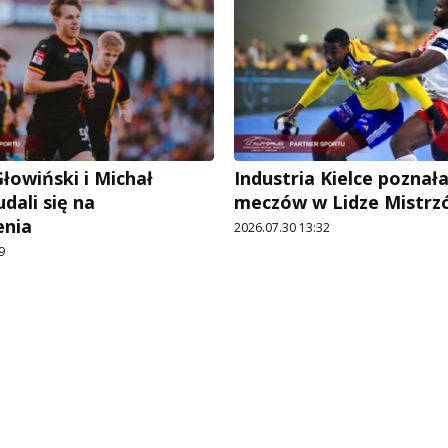
łowiński i Michał
Industria Kielce poznał
dali się na
meczów w Lidze Mistrz
enia
2026.07.30 13:32
9