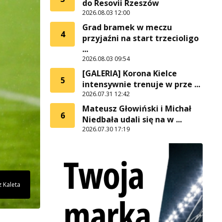
do Resovii Rzeszów
2026.08.03 12:00
Grad bramek w meczu
4
przyjaźni na start trzecioligo
...
2026.08.03 09:54
[GALERIA] Korona Kielce
5
intensywnie trenuje w prze ...
2026.07.31 12:42
Mateusz Głowiński i Michał
6
Niedbała udali się na w ...
2026.07.30 17:19
z Kaleta