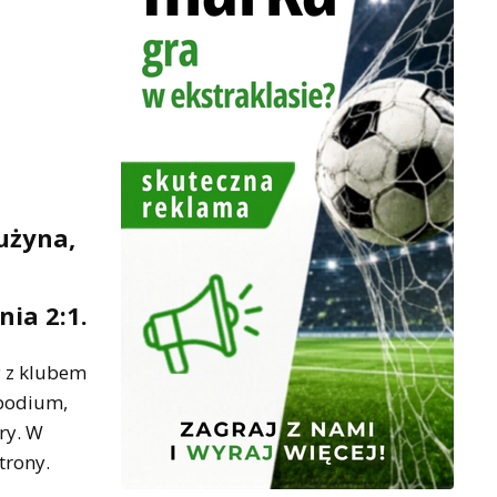
użyna,
ia 2:1.
y z klubem
 podium,
ry. W
trony.