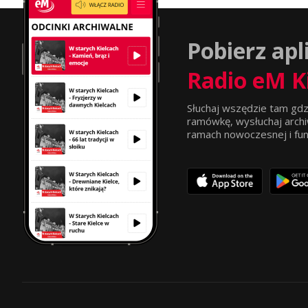
Pobierz apl
Radio eM K
Słuchaj wszędzie tam gdz
ramówkę, wysłuchaj archi
ramach nowoczesnej i funkc