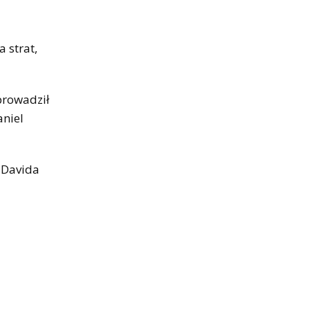
 strat,
prowadził
aniel
o Davida