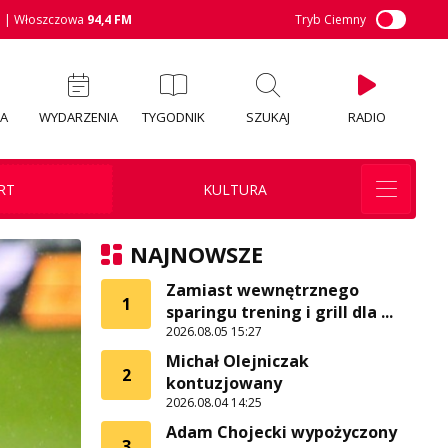
M
| Włoszczowa
94,4 FM
Tryb Ciemny
IA
WYDARZENIA
TYGODNIK
SZUKAJ
RADIO
RT
KULTURA
NAJNOWSZE
Zamiast wewnętrznego
1
sparingu trening i grill dla ...
2026.08.05 15:27
Michał Olejniczak
2
kontuzjowany
2026.08.04 14:25
Adam Chojecki wypożyczony
3