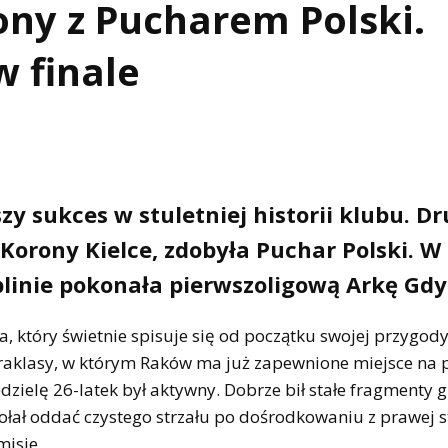
y z Pucharem Polski.
w finale
 sukces w stuletniej historii klubu. Dr
orony Kielce, zdobyła Puchar Polski. W
linie pokonała pierwszoligową Arkę Gdyn
, który świetnie spisuje się od początku swojej przygod
traklasy, w którym Raków ma już zapewnione miejsce na
zielę 26-latek był aktywny. Dobrze bił stałe fragmenty g
zdołał oddać czystego strzału po dośrodkowaniu z prawej s
isie.