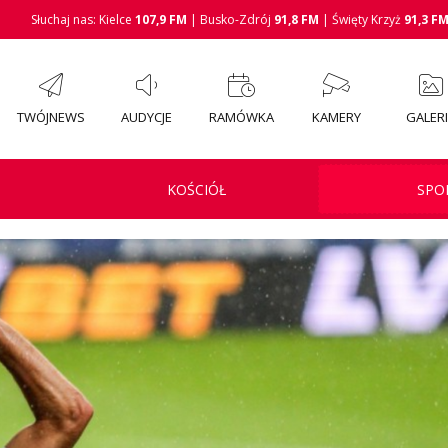
Słuchaj nas: Kielce
107,9 FM
| Busko-Zdrój
91,8 FM
| Święty Krzyż
91,3 F
TWÓJNEWS
AUDYCJE
RAMÓWKA
KAMERY
GALER
KOŚCIÓŁ
SPO