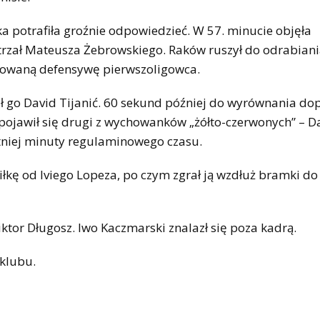
ka potrafiła groźnie odpowiedzieć. W 57. minucie objęła
trzał Mateusza Żebrowskiego. Raków ruszył do odrabiania
izowaną defensywę pierwszoligowca.
ił go David Tijanić. 60 sekund później do wyrównania do
 pojawił się drugi z wychowanków „żółto-czerwonych” – D
atniej minuty regulaminowego czasu.
piłkę od Iviego Lopeza, po czym zgrał ją wzdłuż bramki d
ktor Długosz. Iwo Kaczmarski znalazł się poza kadrą.
 klubu.