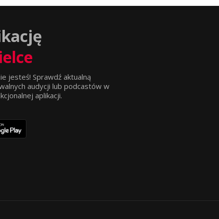
ikację
ielce
ie jesteś! Sprawdź aktualną
walnych audycji lub podcastów w
jonalnej aplikacji.