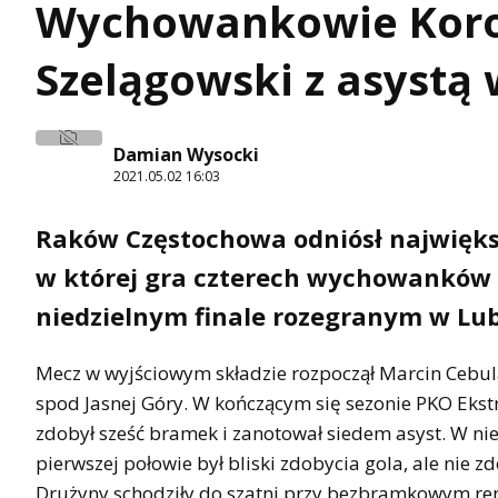
Wychowankowie Koron
Szelągowski z asystą 
Damian Wysocki
2021.05.02 16:03
Raków Częstochowa odniósł największy
w której gra czterech wychowanków K
niedzielnym finale rozegranym w Lub
Mecz w wyjściowym składzie rozpoczął Marcin Cebula
spod Jasnej Góry. W kończącym się sezonie PKO Eks
zdobył sześć bramek i zanotował siedem asyst. W nied
pierwszej połowie był bliski zdobycia gola, ale nie 
Drużyny schodziły do szatni przy bezbramkowym rem