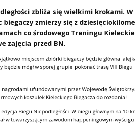
ległości zbliża się wielkimi krokami. W
ąc biegaczy zmierzy się z dziesięciokilom
ramach co środowego Treningu Kielecki
we zajęcia przed BN.
wyjątkowo miejscem zbiórki biegaczy będzie główna alejk
y będzie mógł w sporej grupie pokonać trasę VIII Biegu
ię z nagrodami ufundowanymi przez Wojewodę Świętokrzy
armowych koszulek Kieleckiego Biegacza do rozdania!
a edycja Biegu Niepodległości. W biegu głównym na 10 k
dział w towarzyszącym zawodom happeningowym wyścigu