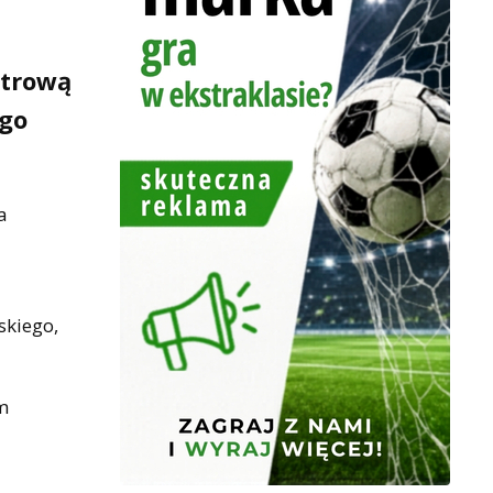
etrową
ego
a
skiego,
m