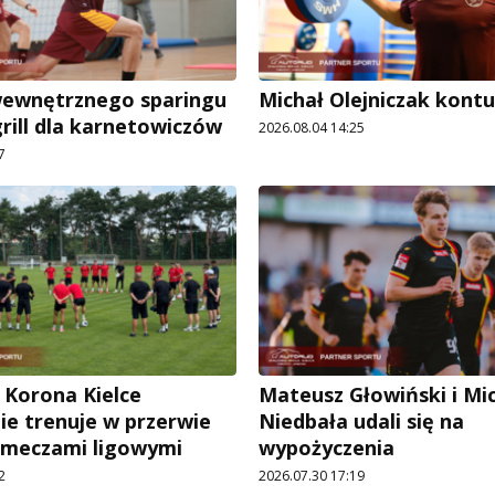
wewnętrznego sparingu
Michał Olejniczak kont
grill dla karnetowiczów
2026.08.04 14:25
7
 Korona Kielce
Mateusz Głowiński i Mi
ie trenuje w przerwie
Niedbała udali się na
 meczami ligowymi
wypożyczenia
2
2026.07.30 17:19