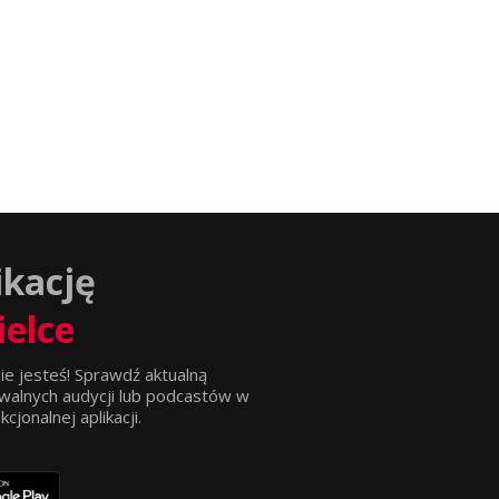
ikację
ielce
ie jesteś! Sprawdź aktualną
walnych audycji lub podcastów w
jonalnej aplikacji.