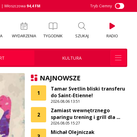
M
| Włoszczowa
94,4 FM
Tryb Ciemny
IA
WYDARZENIA
TYGODNIK
SZUKAJ
RADIO
RT
KULTURA
NAJNOWSZE
Tamar Svetlin bliski transferu
1
do Saint-Etienne!
2026.08.06 13:51
Zamiast wewnętrznego
2
sparingu trening i grill dla ...
2026.08.05 15:27
Michał Olejniczak
3