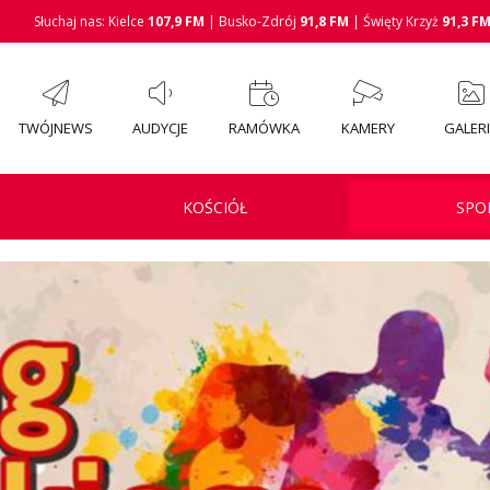
Słuchaj nas: Kielce
107,9 FM
| Busko-Zdrój
91,8 FM
| Święty Krzyż
91,3 F
TWÓJNEWS
AUDYCJE
RAMÓWKA
KAMERY
GALER
KOŚCIÓŁ
SPO