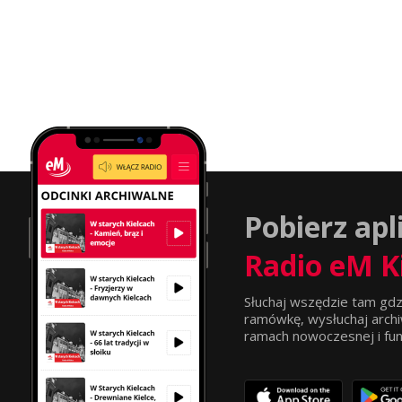
Pobierz apl
Radio eM K
Słuchaj wszędzie tam gdz
ramówkę, wysłuchaj archi
ramach nowoczesnej i funkc