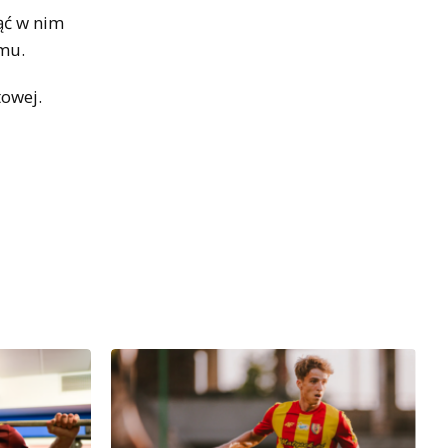
ąć w nim
emu.
towej.