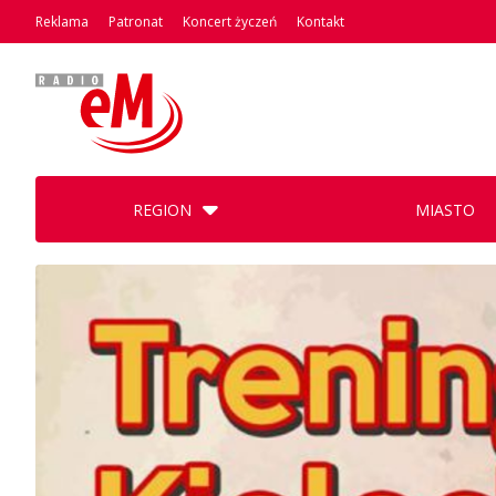
Reklama
Patronat
Koncert życzeń
Kontakt
REGION
MIASTO