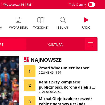
M
| Włoszczowa
94,4 FM
Tryb Ciemny
IA
WYDARZENIA
TYGODNIK
SZUKAJ
RADIO
RT
KULTURA
NAJNOWSZE
Zmarł Włodzimierz Rezner
1
2026.08.09 11:57
Remis przy komplecie
2
publiczności. Korona dzieli s ...
2026.08.08 22:53
Michał Olejniczak przeszedł
3
zabieg naprawy uszkodz ...