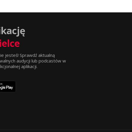
ikację
ielce
ie jesteś! Sprawdź aktualną
walnych audycji lub podcastów w
jonalnej aplikacji.