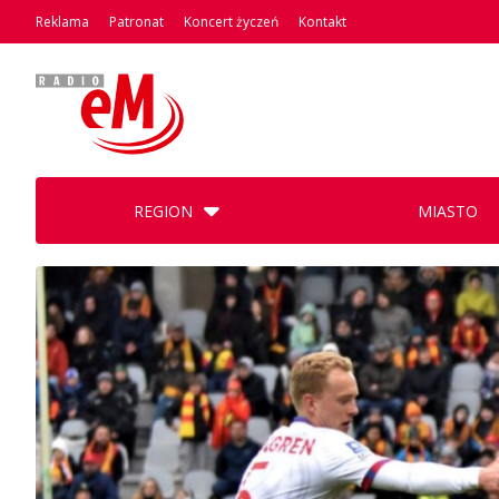
Reklama
Patronat
Koncert życzeń
Kontakt
REGION
MIASTO