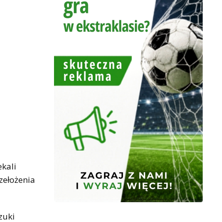
ekali
zełożenia
zuki