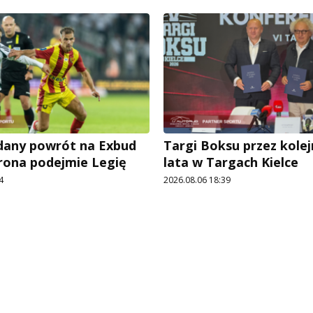
udany powrót na Exbud
Targi Boksu przez kolej
rona podejmie Legię
lata w Targach Kielce
4
2026.08.06 18:39