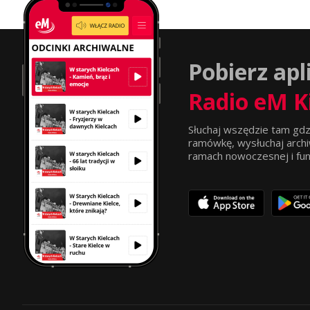
Pobierz apl
Radio eM K
Słuchaj wszędzie tam gdz
ramówkę, wysłuchaj archi
ramach nowoczesnej i funkc