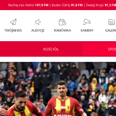
Słuchaj nas: Kielce
107,9 FM
| Busko-Zdrój
91,8 FM
| Święty Krzyż
91,3 F
TWÓJNEWS
AUDYCJE
RAMÓWKA
KAMERY
GALER
KOŚCIÓŁ
SPO