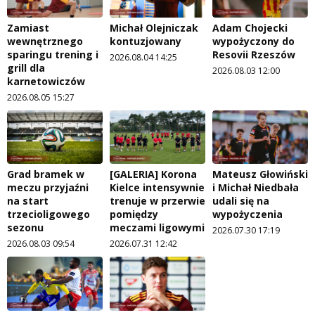
Zamiast
Michał Olejniczak
Adam Chojecki
wewnętrznego
kontuzjowany
wypożyczony do
sparingu trening i
Resovii Rzeszów
2026.08.04 14:25
grill dla
2026.08.03 12:00
karnetowiczów
2026.08.05 15:27
Grad bramek w
[GALERIA] Korona
Mateusz Głowiński
meczu przyjaźni
Kielce intensywnie
i Michał Niedbała
na start
trenuje w przerwie
udali się na
trzecioligowego
pomiędzy
wypożyczenia
sezonu
meczami ligowymi
2026.07.30 17:19
2026.08.03 09:54
2026.07.31 12:42