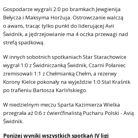
Gospodarze wygrali 2:0 po bramkach Jewgienija
Bełycza i Maksyma Horżuja. Ostrowczanie walczą
o awans, tracąc tylko punkt do liderującej Avii
Świdnik, a jędrzejowianie ma 4 oczka przewagi nad
strefą spadkową.
W innych sobotnich spotkaniach Star Starachowice
wygrał 1:0 z Świdniczanką Świdnik, Czarni Połaniec
zremisowali 1:1 z Chełmianką Chełm, a rezerwy
Korony Kielce pokonały na wyjeździe 1:0 Stal Kraśnik
po trafieniu Bartosza Karlińskiego.
W niedzielnym meczu Sparta Kazimierza Wielka
przegrała aż 0:6 z ćwierćfinalistą Pucharu Polski - Avią
Świdnik.
Poniżej wyniki wszystkich spotkań IV ligi