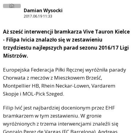
Damian Wysocki
2017.06.19 11:33
Aż sześć interwencji bramkarza Vive Tauron Kielce
- Filipa Ivicia znalazło się w zestawieniu
trzydziestu najlepszych parad sezonu 2016/17 Ligi
Mistrzów.
Europejska Federacja Piłki Ręcznej wyróżniła parady
Chorwata z meczów z Mieszkowem Brześć,
Montpellier HB, Rhein Neckar-Lowen, Vardarem
Skopje i MOL-Pick Szeged.
Filip Ivić jest najbardziej docenionym przez EHF
bramkarzem w tym zestawieniu. W gronie
wyróżnionych z trzema interwencjami znaleźli się
Gonzalo Perez de Vargas (FC Barcelona), Andreas