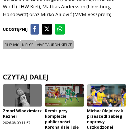
Wolff (THW Kiel), Mattias Andersson (Flensburg
Handewitt) oraz Mirko Alilović (MVM Veszprem).
UDOSTĘPNIJ
FILIP IVIć
KIELCE
VIVE TAURON KIELCE
CZYTAJ DALEJ
Zmarł Włodzimierz
Remis przy
Michał Olejniczak
Rezner
komplecie
przeszedł zabieg
publiczności.
naprawy
2026.08.09 11:57
Korona dzieli się
uszkodzonej