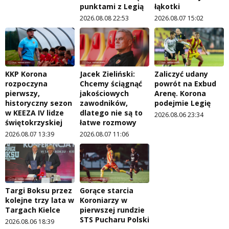
punktami z Legią
łąkotki
2026.08.08 22:53
2026.08.07 15:02
KKP Korona
Jacek Zieliński:
Zaliczyć udany
rozpoczyna
Chcemy ściągnąć
powrót na Exbud
pierwszy,
jakościowych
Arenę. Korona
historyczny sezon
zawodników,
podejmie Legię
w KEEZA IV lidze
dlatego nie są to
2026.08.06 23:34
świętokrzyskiej
łatwe rozmowy
2026.08.07 13:39
2026.08.07 11:06
Targi Boksu przez
Gorące starcia
kolejne trzy lata w
Koroniarzy w
Targach Kielce
pierwszej rundzie
STS Pucharu Polski
2026.08.06 18:39