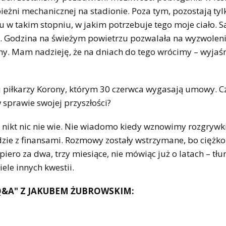
bieżni mechanicznej na stadionie. Poza tym, pozostają tyl
 w takim stopniu, w jakim potrzebuje tego moje ciało. Są
. Godzina na świeżym powietrzu pozwalała na wyzwolen
y. Mam nadzieję, że na dniach do tego wrócimy – wyjaśn
 piłkarzy Korony, którym 30 czerwca wygasają umowy. C
sprawie swojej przyszłości?
ie nikt nic nie wie. Nie wiadomo kiedy wznowimy rozgrywki
dzie z finansami. Rozmowy zostały wstrzymane, bo ciężko
piero za dwa, trzy miesiące, nie mówiąc już o latach – tł
ele innych kwestii.
 Q&A" Z JAKUBEM ŻUBROWSKIM: