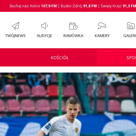
Słuchaj nas: Kielce
107,9 FM
| Busko-Zdrój
91,8 FM
| Święty Krzyż
91,3 F
TWÓJNEWS
AUDYCJE
RAMÓWKA
KAMERY
GALER
KOŚCIÓŁ
SPO