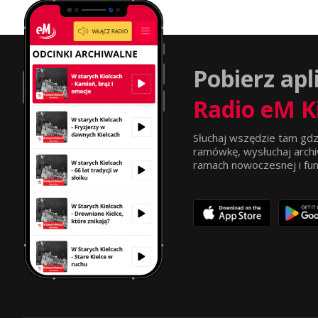
Pobierz apl
Radio eM K
Słuchaj wszędzie tam gdz
ramówkę, wysłuchaj archi
ramach nowoczesnej i funkc