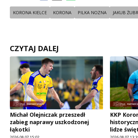
KORONA KIELCE
KORONA
PILKA NOZNA
JAKUB ŻUB
CZYTAJ DALEJ
Michał Olejniczak przeszedł
KKP Koron
zabieg naprawy uszkodzonej
historycz
łąkotki
lidze świę
2026.08.07 15:02
2026.08.07 13:3