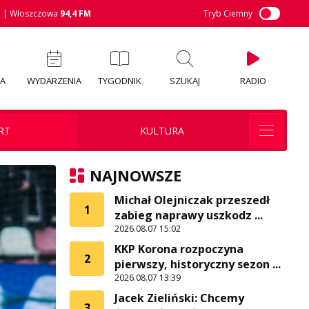
M
| Włoszczowa
94,4 FM
Tryb Ciemny
IA
WYDARZENIA
TYGODNIK
SZUKAJ
RADIO
RT
KULTURA
NAJNOWSZE
Michał Olejniczak przeszedł
1
zabieg naprawy uszkodz ...
2026.08.07 15:02
KKP Korona rozpoczyna
2
pierwszy, historyczny sezon ...
2026.08.07 13:39
Jacek Zieliński: Chcemy
3