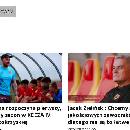
ROWSKI
a rozpoczyna pierwszy,
Jacek Zieliński: Chcemy
ny sezon w KEEZA IV
jakościowych zawodnik
tokrzyskiej
dlatego nie są to łatw
9
2026.08.07 11:06