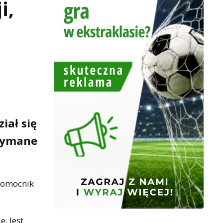
i,
iał się
rzymane
 pomocnik
. Jest