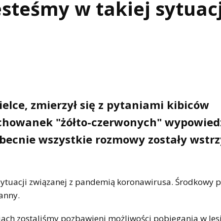
steśmy w takiej sytuacj
lce, zmierzył się z pytaniami kibiców
howanek "żółto-czerwonych" wypowiedz
– Obecnie wszystkie rozmowy zostały wst
 sytuacji związanej z pandemią koronawirusa. Środkowy
anny.
ach zostaliśmy pozbawieni możliwości pobiegania w lesie