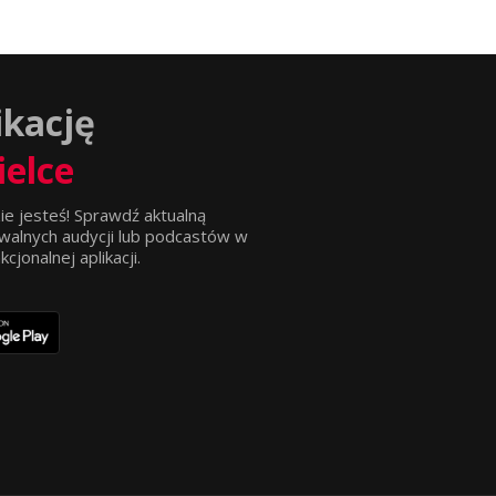
ikację
ielce
ie jesteś! Sprawdź aktualną
walnych audycji lub podcastów w
jonalnej aplikacji.