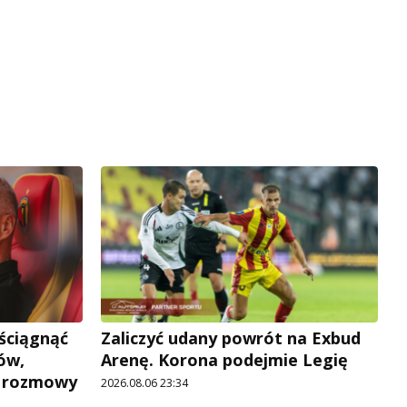
 ściągnąć
Zaliczyć udany powrót na Exbud
ów,
Arenę. Korona podejmie Legię
e rozmowy
2026.08.06 23:34