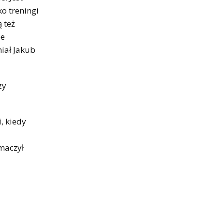
ko treningi
 też
ie
iał Jakub
zy
, kiedy
umaczył