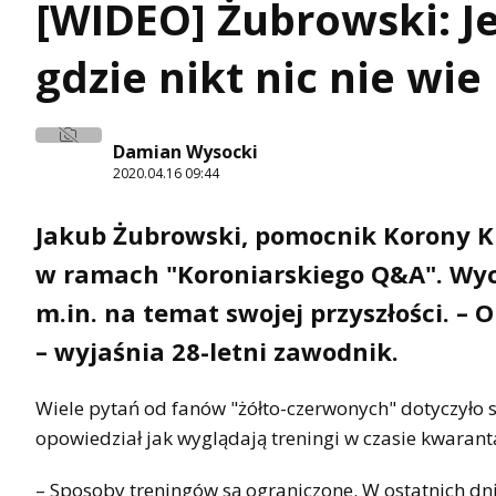
[WIDEO] Żubrowski: Je
gdzie nikt nic nie wie
Damian Wysocki
2020.04.16 09:44
Jakub Żubrowski, pomocnik Korony Kie
w ramach "Koroniarskiego Q&A". Wyc
m.in. na temat swojej przyszłości. 
– wyjaśnia 28-letni zawodnik.
Wiele pytań od fanów "żółto-czerwonych" dotyczyło
opowiedział jak wyglądają treningi w czasie kwarant
– Sposoby treningów są ograniczone. W ostatnich dni