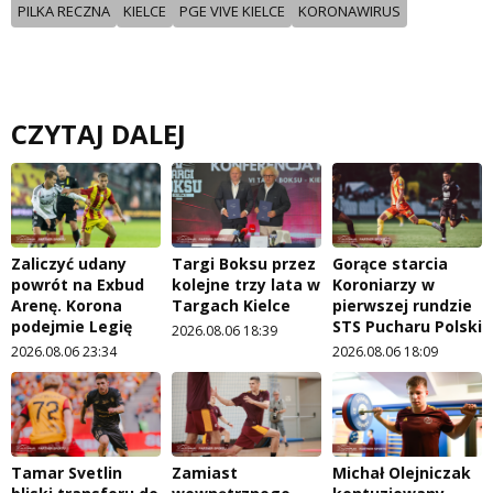
PILKA RECZNA
KIELCE
PGE VIVE KIELCE
KORONAWIRUS
CZYTAJ DALEJ
Zaliczyć udany
Targi Boksu przez
Gorące starcia
powrót na Exbud
kolejne trzy lata w
Koroniarzy w
Arenę. Korona
Targach Kielce
pierwszej rundzie
podejmie Legię
STS Pucharu Polski
2026.08.06 18:39
2026.08.06 23:34
2026.08.06 18:09
Tamar Svetlin
Zamiast
Michał Olejniczak