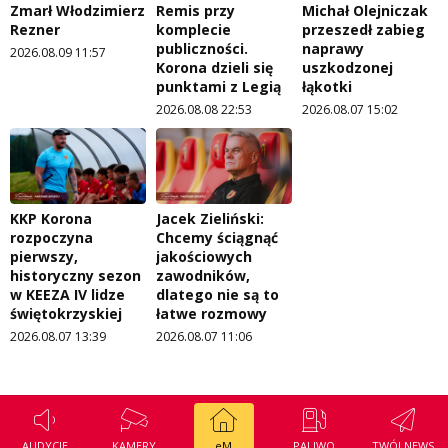
Zmarł Włodzimierz
Remis przy
Michał Olejniczak
Rezner
komplecie
przeszedł zabieg
publiczności.
naprawy
2026.08.09 11:57
Korona dzieli się
uszkodzonej
punktami z Legią
łąkotki
2026.08.08 22:53
2026.08.07 15:02
KKP Korona
Jacek Zieliński:
rozpoczyna
Chcemy ściągnąć
pierwszy,
jakościowych
historyczny sezon
zawodników,
w KEEZA IV lidze
dlatego nie są to
świętokrzyskiej
łatwe rozmowy
2026.08.07 13:39
2026.08.07 11:06
AUDYCJE
KAMERY
eM
PALIWO
TWÓJ NEWS