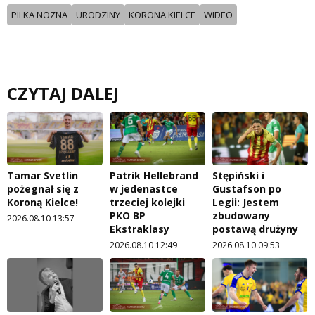
PILKA NOZNA
URODZINY
KORONA KIELCE
WIDEO
CZYTAJ DALEJ
Tamar Svetlin
Patrik Hellebrand
Stępiński i
pożegnał się z
w jedenastce
Gustafson po
Koroną Kielce!
trzeciej kolejki
Legii: Jestem
PKO BP
zbudowany
2026.08.10 13:57
Ekstraklasy
postawą drużyny
2026.08.10 12:49
2026.08.10 09:53