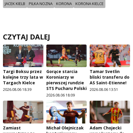
JACEK KIELB
PILKA NOZNA
KORONA
KORONA KIELCE
CZYTAJ DALEJ
Targi Boksu przez
Gorące starcia
Tamar Svetlin
kolejne trzy lata w
Koroniarzy w
bliski transferu do
Targach Kielce
pierwszej rundzie
AS Saint-Etienne!
STS Pucharu Polski
2026.08.06 18:39
2026.08.06 13:51
2026.08.06 18:09
Zamiast
Michał Olejniczak
Adam Chojecki