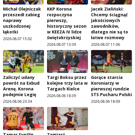
Michał Olejniczak
KKP Korona
Jacek Zieliński:
przeszedł zabieg
rozpoczyna
Chcemy ściągnąć
naprawy
pierwszy,
jakościowych
uszkodzonej
historyczny sezon
zawodników,
łąkotki
w KEEZA IV lidze
dlatego nie są to
świętokrzyskiej
łatwe rozmowy
2026.08.07 15:02
2026.08.07 13:39
2026.08.07 11:06
Zaliczyć udany
Targi Boksu przez
Gorące starcia
powrót na Exbud
kolejne trzy lata w
Koroniarzy w
Arenę. Korona
Targach Kielce
pierwszej rundzie
podejmie Legię
STS Pucharu Polski
2026.08.06 18:39
2026.08.06 23:34
2026.08.06 18:09
Tamar Svetlin
Zamiast