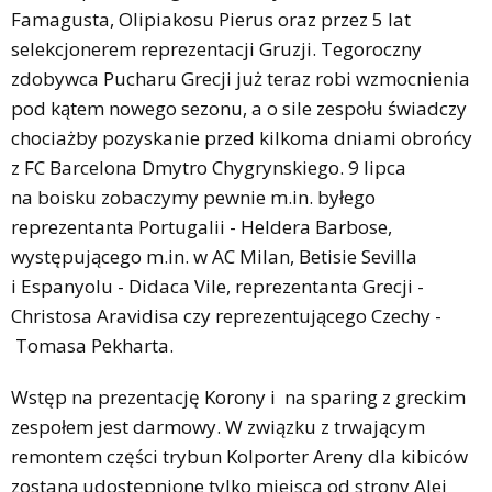
Famagusta, Olipiakosu Pierus oraz przez 5 lat
selekcjonerem reprezentacji Gruzji. Tegoroczny
zdobywca Pucharu Grecji już teraz robi wzmocnienia
pod kątem nowego sezonu, a o sile zespołu świadczy
chociażby pozyskanie przed kilkoma dniami obrońcy
z FC Barcelona Dmytro Chygrynskiego. 9 lipca
na boisku zobaczymy pewnie m.in. byłego
reprezentanta Portugalii - Heldera Barbose,
występującego m.in. w AC Milan, Betisie Sevilla
i Espanyolu - Didaca Vile, reprezentanta Grecji -
Christosa Aravidisa czy reprezentującego Czechy -
Tomasa Pekharta.
Wstęp na prezentację Korony i na sparing z greckim
zespołem jest darmowy. W związku z trwającym
remontem części trybun Kolporter Areny dla kibiców
zostaną udostępnione tylko miejsca od strony Alei