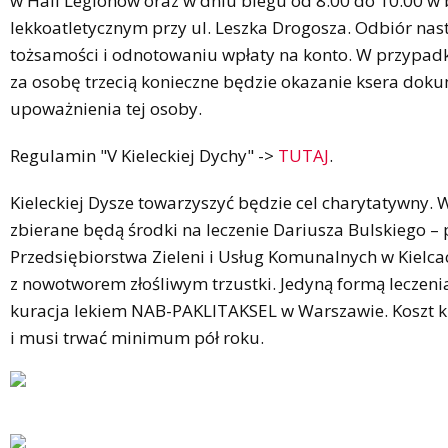
w Hali Legionów oraz w dniu biegu od 8.00 do 10.00 w
lekkoatletycznym przy ul. Leszka Drogosza. Odbiór na
tożsamości i odnotowaniu wpłaty na konto. W przypad
za osobę trzecią konieczne będzie okazanie ksera dok
upoważnienia tej osoby.
Regulamin "V Kieleckiej Dychy" ->
TUTAJ
.
Kieleckiej Dysze towarzyszyć będzie cel charytatywny. 
zbierane będą środki na leczenie Dariusza Bulskiego 
Przedsiębiorstwa Zieleni i Usług Komunalnych w Kielc
z nowotworem złośliwym trzustki. Jedyną formą leczeni
kuracja lekiem NAB-PAKLITAKSEL w Warszawie. Koszt ku
i musi trwać minimum pół roku.