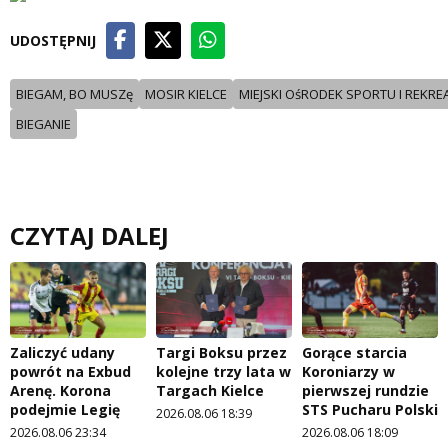
UDOSTĘPNIJ
BIEGAM, BO MUSZę
MOSIR KIELCE
MIEJSKI OśRODEK SPORTU I REKREA
BIEGANIE
CZYTAJ DALEJ
Zaliczyć udany
Targi Boksu przez
Gorące starcia
powrót na Exbud
kolejne trzy lata w
Koroniarzy w
Arenę. Korona
Targach Kielce
pierwszej rundzie
podejmie Legię
STS Pucharu Polski
2026.08.06 18:39
2026.08.06 23:34
2026.08.06 18:09