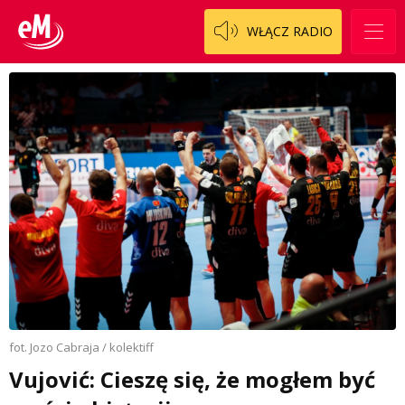
WŁĄCZ RADIO
fot. Jozo Cabraja / kolektiff
Vujović: Cieszę się, że mogłem być