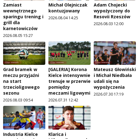
Zamiast
Michał Olejniczak
Adam Chojecki
wewnętrznego
kontuzjowany
wypożyczony do
sparingu trening i
Resovii Rzeszów
2026.08.04 14:25
grill dla
2026.08.03 12:00
karnetowiczów
2026.08.05 15:27
Grad bramek w
[GALERIA] Korona
Mateusz Głowiński
meczu przyjaźni
Kielce intensywnie
i Michał Niedbała
na start
trenuje w przerwie
udali się na
trzecioligowego
pomiędzy
wypożyczenia
sezonu
meczami ligowymi
2026.07.30 17:19
2026.08.03 09:54
2026.07.31 12:42
Industria Kielce
Klarica i