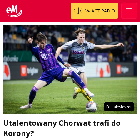
WŁĄCZ RADIO
Fot. alesfevzer
Utalentowany Chorwat trafi do
Korony?