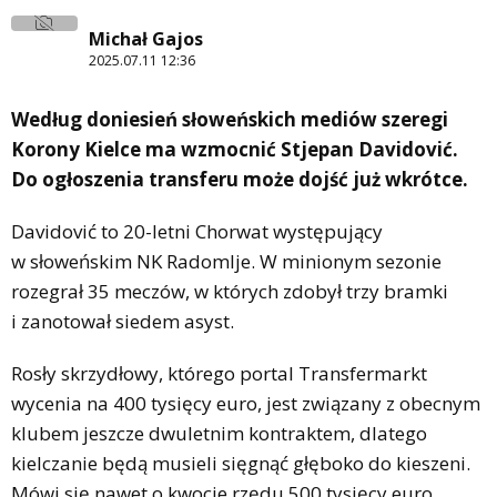
Michał Gajos
2025.07.11 12:36
Według doniesień słoweńskich mediów szeregi
Korony Kielce ma wzmocnić Stjepan Davidović.
Do ogłoszenia transferu może dojść już wkrótce.
Davidović to 20-letni Chorwat występujący
w słoweńskim NK Radomlje. W minionym sezonie
rozegrał 35 meczów, w których zdobył trzy bramki
i zanotował siedem asyst.
Rosły skrzydłowy, którego portal Transfermarkt
wycenia na 400 tysięcy euro, jest związany z obecnym
klubem jeszcze dwuletnim kontraktem, dlatego
kielczanie będą musieli sięgnąć głęboko do kieszeni.
Mówi się nawet o kwocie rzędu 500 tysięcy euro.