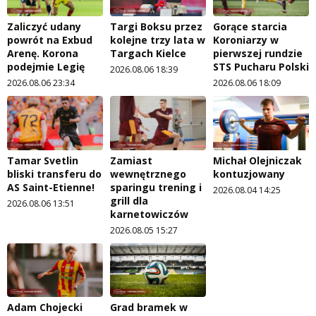
Zaliczyć udany
Targi Boksu przez
Gorące starcia
powrót na Exbud
kolejne trzy lata w
Koroniarzy w
Arenę. Korona
Targach Kielce
pierwszej rundzie
podejmie Legię
STS Pucharu Polski
2026.08.06 18:39
2026.08.06 23:34
2026.08.06 18:09
Tamar Svetlin
Zamiast
Michał Olejniczak
bliski transferu do
wewnętrznego
kontuzjowany
AS Saint-Etienne!
sparingu trening i
2026.08.04 14:25
grill dla
2026.08.06 13:51
karnetowiczów
2026.08.05 15:27
Adam Chojecki
Grad bramek w