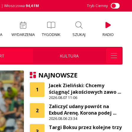
M
| Włoszczowa
94,4 FM
Tryb Ciemny
IA
WYDARZENIA
TYGODNIK
SZUKAJ
RADIO
RT
KULTURA
NAJNOWSZE
Jacek Zieliński: Chcemy
1
ściągnąć jakościowych zawo ...
2026.08.07 11:06
Zaliczyć udany powrót na
2
Exbud Arenę. Korona podej ...
2026.08.06 23:34
Targi Boksu przez kolejne trzy
3