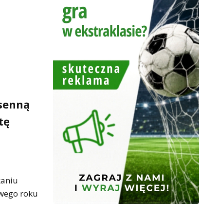
senną
tę
kaniu
owego roku