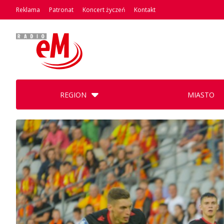
Reklama
Patronat
Koncert życzeń
Kontakt
REGION
MIASTO