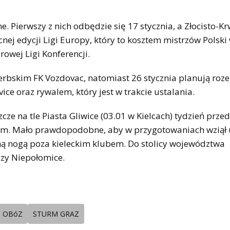
. Pierwszy z nich odbędzie się 17 stycznia, a Złocisto-Kr
nej edycji Ligi Europy, który to kosztem mistrzów Polski
owej Ligi Konferencji.
 serbskim FK Vozdovac, natomiast 26 stycznia planują roz
e oraz rywalem, który jest w trakcie ustalania.
cze na tle Piasta Gliwice (03.01 w Kielcach) tydzień przed
S-em. Mało prawdopodobne, aby w przygotowaniach wziął 
 nogą poza kieleckim klubem. Do stolicy województwa
czy Niepołomice.
OBóZ
STURM GRAZ