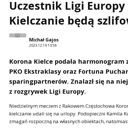
Uczestnik Ligi Europ
Kielczanie będą szlif
Michał Gajos
2023.12.19 10:58
Korona Kielce podała harmonogram 
PKO Ekstraklasy oraz Fortuna Pucharu 
sparingpartnerów. Znalazł się na ni
z rozgrywek Ligi Europy.
Niedzielnym meczem z Rakowem Częstochowa Korona 
kielczanie udali się na urlopy. Podopieczni Kamila
zmagań rozpoczną na własnych obiektach, natomiast