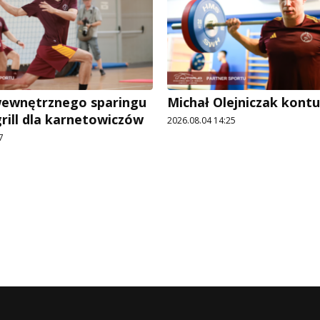
wewnętrznego sparingu
Michał Olejniczak kont
grill dla karnetowiczów
2026.08.04 14:25
7