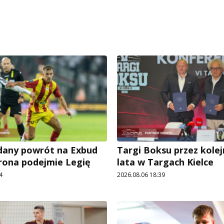
udany powrót na Exbud
Targi Boksu przez kolej
rona podejmie Legię
lata w Targach Kielce
4
2026.08.06 18:39