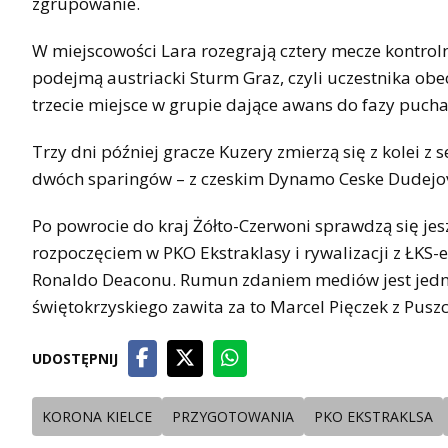
zgrupowanie.
W miejscowości Lara rozegrają cztery mecze kontrolne
podejmą austriacki Sturm Graz, czyli uczestnika obec
trzecie miejsce w grupie dające awans do fazy puchar
Trzy dni później gracze Kuzery zmierzą się z kolei z
dwóch sparingów – z czeskim Dynamo Ceske Dudejovic
Po powrocie do kraj Żółto-Czerwoni sprawdzą się jesz
rozpoczęciem w PKO Ekstraklasy i rywalizacji z ŁK
Ronaldo Deaconu. Rumun zdaniem mediów jest jedną
świętokrzyskiego zawita za to Marcel Pięczek z Pusz
UDOSTĘPNIJ
KORONA KIELCE
PRZYGOTOWANIA
PKO EKSTRAKLSA