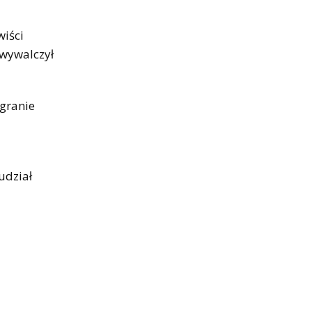
wiści
 wywalczył
egranie
udział