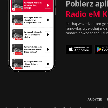
Pobierz apl
Radio eM K
Słuchaj wszędzie tam gdz
ramówkę, wysłuchaj archi
ramach nowoczesnej i funkc
AUDYCJE