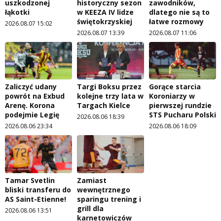
uszkodzonej
historyczny sezon
zawodników,
łąkotki
w KEEZA IV lidze
dlatego nie są to
świętokrzyskiej
łatwe rozmowy
2026.08.07 15:02
2026.08.07 13:39
2026.08.07 11:06
Zaliczyć udany
Targi Boksu przez
Gorące starcia
powrót na Exbud
kolejne trzy lata w
Koroniarzy w
Arenę. Korona
Targach Kielce
pierwszej rundzie
podejmie Legię
STS Pucharu Polski
2026.08.06 18:39
2026.08.06 23:34
2026.08.06 18:09
Tamar Svetlin
Zamiast
bliski transferu do
wewnętrznego
AS Saint-Etienne!
sparingu trening i
grill dla
2026.08.06 13:51
karnetowiczów