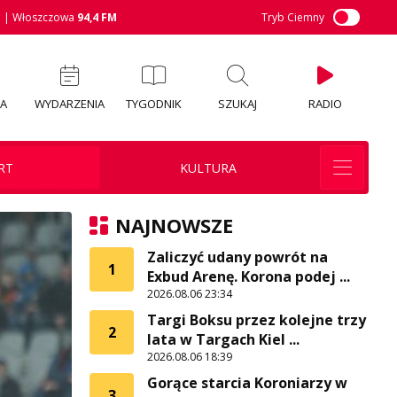
M
| Włoszczowa
94,4 FM
Tryb Ciemny
IA
WYDARZENIA
TYGODNIK
SZUKAJ
RADIO
RT
KULTURA
NAJNOWSZE
Zaliczyć udany powrót na
1
Exbud Arenę. Korona podej ...
2026.08.06 23:34
Targi Boksu przez kolejne trzy
2
lata w Targach Kiel ...
2026.08.06 18:39
Gorące starcia Koroniarzy w
3