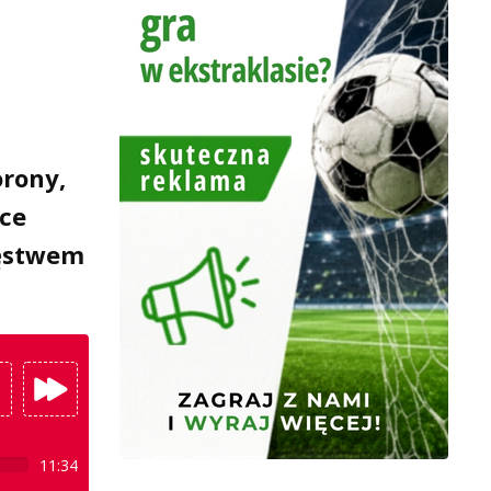
orony,
ce
ięstwem
11:34