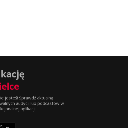
ikację
ielce
ie jesteś! Sprawdź aktualną
walnych audycji lub podcastów w
jonalnej aplikacji.