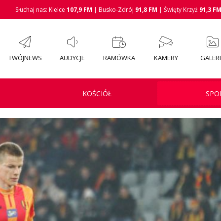
Słuchaj nas: Kielce
107,9 FM
| Busko-Zdrój
91,8 FM
| Święty Krzyż
91,3 F
TWÓJNEWS
AUDYCJE
RAMÓWKA
KAMERY
GALER
KOŚCIÓŁ
SPO