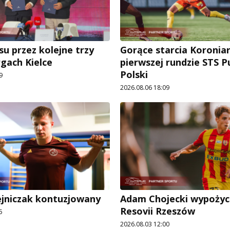
su przez kolejne trzy
Gorące starcia Koronia
rgach Kielce
pierwszej rundzie STS 
Polski
9
2026.08.06 18:09
ejniczak kontuzjowany
Adam Chojecki wypożyc
Resovii Rzeszów
5
2026.08.03 12:00