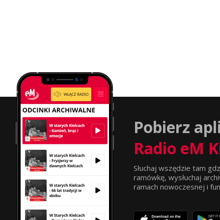
Pobierz apl
Radio eM K
Słuchaj wszędzie tam gdz
ramówkę, wysłuchaj archi
ramach nowoczesnej i funkc