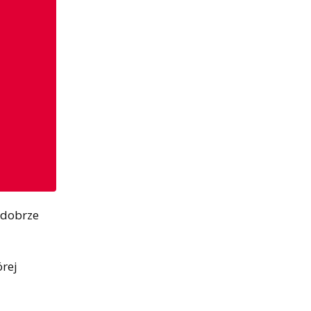
y dobrze
órej