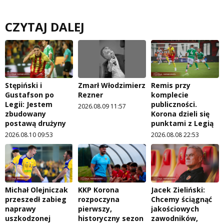
CZYTAJ DALEJ
Stępiński i
Zmarł Włodzimierz
Remis przy
Gustafson po
Rezner
komplecie
Legii: Jestem
publiczności.
2026.08.09 11:57
zbudowany
Korona dzieli się
postawą drużyny
punktami z Legią
2026.08.10 09:53
2026.08.08 22:53
Michał Olejniczak
KKP Korona
Jacek Zieliński:
przeszedł zabieg
rozpoczyna
Chcemy ściągnąć
naprawy
pierwszy,
jakościowych
uszkodzonej
historyczny sezon
zawodników,