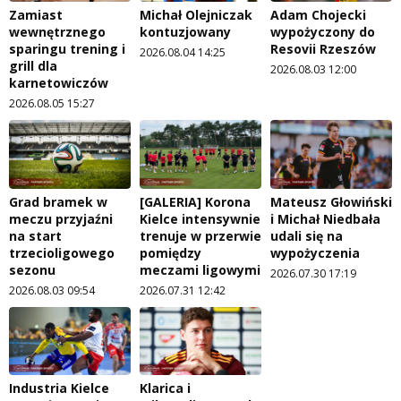
Zamiast
Michał Olejniczak
Adam Chojecki
wewnętrznego
kontuzjowany
wypożyczony do
sparingu trening i
Resovii Rzeszów
2026.08.04 14:25
grill dla
2026.08.03 12:00
karnetowiczów
2026.08.05 15:27
Grad bramek w
[GALERIA] Korona
Mateusz Głowiński
meczu przyjaźni
Kielce intensywnie
i Michał Niedbała
na start
trenuje w przerwie
udali się na
trzecioligowego
pomiędzy
wypożyczenia
sezonu
meczami ligowymi
2026.07.30 17:19
2026.08.03 09:54
2026.07.31 12:42
Industria Kielce
Klarica i