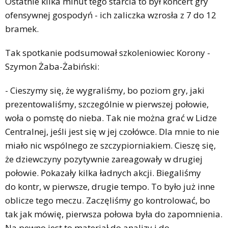
Ostatnie kilka minut tego starcia to był koncert gry
ofensywnej gospodyń - ich zaliczka wzrosła z 7 do 12
bramek.
Tak spotkanie podsumował szkoleniowiec Korony -
Szymon Żaba-Żabiński:
- Cieszymy się, że wygraliśmy, bo poziom gry, jaki
prezentowaliśmy, szczególnie w pierwszej połowie,
woła o pomstę do nieba. Tak nie można grać w Lidze
Centralnej, jeśli jest się w jej czołówce. Dla mnie to nie
miało nic wspólnego ze szczypiorniakiem. Cieszę się,
że dziewczyny pozytywnie zareagowały w drugiej
połowie. Pokazały kilka ładnych akcji. Biegaliśmy
do kontr, w pierwsze, drugie tempo. To było już inne
oblicze tego meczu. Zaczęliśmy go kontrolować, bo
tak jak mówię, pierwsza połowa była do zapomnienia.
Na pewno jest to materiał do analizy i do