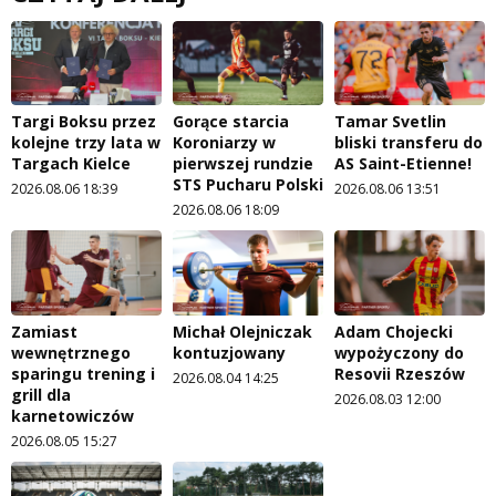
Targi Boksu przez
Gorące starcia
Tamar Svetlin
kolejne trzy lata w
Koroniarzy w
bliski transferu do
Targach Kielce
pierwszej rundzie
AS Saint-Etienne!
STS Pucharu Polski
2026.08.06 18:39
2026.08.06 13:51
2026.08.06 18:09
Zamiast
Michał Olejniczak
Adam Chojecki
wewnętrznego
kontuzjowany
wypożyczony do
sparingu trening i
Resovii Rzeszów
2026.08.04 14:25
grill dla
2026.08.03 12:00
karnetowiczów
2026.08.05 15:27