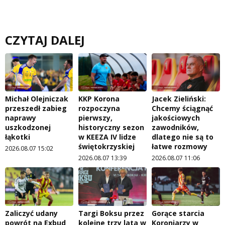
CZYTAJ DALEJ
Michał Olejniczak
KKP Korona
Jacek Zieliński:
przeszedł zabieg
rozpoczyna
Chcemy ściągnąć
naprawy
pierwszy,
jakościowych
uszkodzonej
historyczny sezon
zawodników,
łąkotki
w KEEZA IV lidze
dlatego nie są to
świętokrzyskiej
łatwe rozmowy
2026.08.07 15:02
2026.08.07 13:39
2026.08.07 11:06
Zaliczyć udany
Targi Boksu przez
Gorące starcia
powrót na Exbud
kolejne trzy lata w
Koroniarzy w