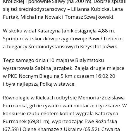
Królickiej i ponownie Salwy (na 200 m). Dobrze spisali
się też średniodystansowcy – Lilianna Kubicka, Lena
Furtak, Michalina Nowak i Tomasz Szwajkowski.
W skoku w dal Katarzyna Janik osiągnęła 4,88 m.
Sprinterów i skoczków przygotowuje Paweł Tietierin,
a biegaczy średniodystansowych Krzysztof Jóźwik.
Tego samego dnia (10 maja) w Białymstoku
wystartowała Sabina Jarząbek. Zajęła drugie miejsce
w PKO Nocnym Biegu na 5 km z czasem 16:02.20
i była najlepszą Polką w stawce.
Równolegle w Kielcach odbył się Memoriał Zdzisława
Furmanka, gdzie rywalizowali miotacze i tyczkarze. W
konkursie rzutu młotem kobiet wygrała Katarzyna
Furmanek (69,81 m), wyprzedzając Ewę Różańską
(67,59) i Olenę Khamazę z Ukrainy (65,52). Czwarta