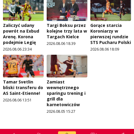
Zaliczyć udany
Targi Boksu przez
Gorące starcia
powrót na Exbud
kolejne trzy lata w
Koroniarzy w
Arenę. Korona
Targach Kielce
pierwszej rundzie
podejmie Legię
STS Pucharu Polski
2026.08.06 18:39
2026.08.06 23:34
2026.08.06 18:09
Tamar Svetlin
Zamiast
bliski transferu do
wewnętrznego
AS Saint-Etienne!
sparingu trening i
grill dla
2026.08.06 13:51
karnetowiczów
2026.08.05 15:27