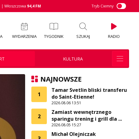
M
| Włoszczowa
94,4 FM
Tryb Ciemny
IA
WYDARZENIA
TYGODNIK
SZUKAJ
RADIO
RT
KULTURA
NAJNOWSZE
Tamar Svetlin bliski transferu
1
do Saint-Etienne!
2026.08.06 13:51
Zamiast wewnętrznego
2
sparingu trening i grill dla ...
2026.08.05 15:27
Michał Olejniczak
3