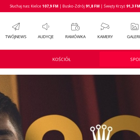
Słuchaj nas: Kielce
107,9 FM
| Busko-Zdrój
91,8 FM
| Święty Krzyż
91,3 F
TWÓJNEWS
AUDYCJE
RAMÓWKA
KAMERY
GALER
KOŚCIÓŁ
SPO