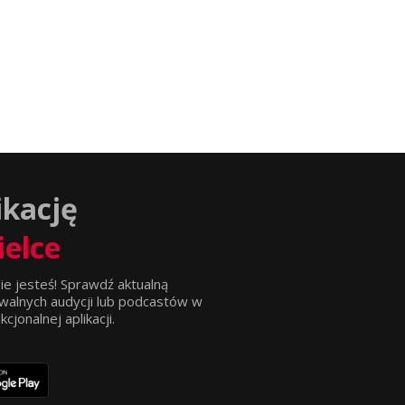
ikację
ielce
ie jesteś! Sprawdź aktualną
walnych audycji lub podcastów w
jonalnej aplikacji.