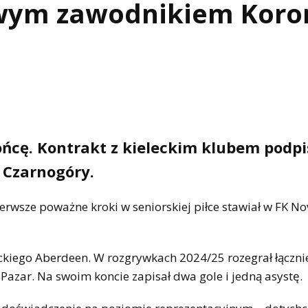
owym zawodnikiem Koro
ńcę. Kontrakt z kieleckim klubem podpi
z Czarnogóry.
rwsze poważne kroki w seniorskiej piłce stawiał w FK Nov
ckiego Aberdeen. W rozgrywkach 2024/25 rozegrał łączni
Pazar. Na swoim koncie zapisał dwa gole i jedną asystę.