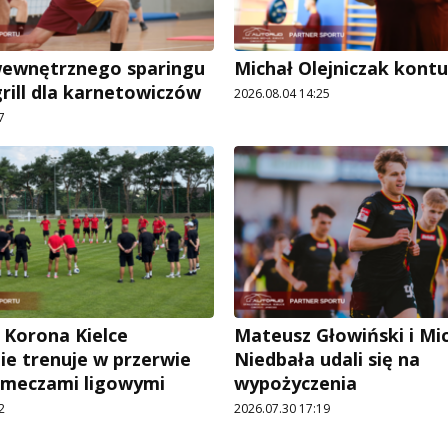
wewnętrznego sparingu
Michał Olejniczak kont
grill dla karnetowiczów
2026.08.04 14:25
7
 Korona Kielce
Mateusz Głowiński i Mi
ie trenuje w przerwie
Niedbała udali się na
 meczami ligowymi
wypożyczenia
2
2026.07.30 17:19