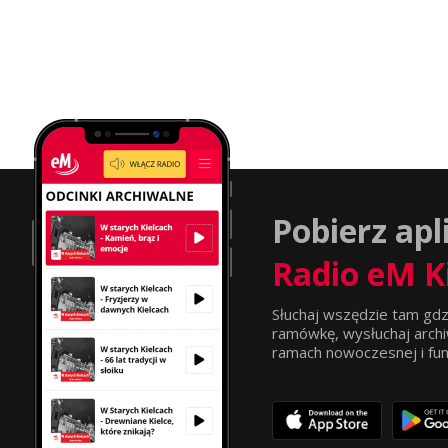
Pobierz apl
Radio eM K
Słuchaj wszędzie tam gdz
ramówkę, wysłuchaj archi
ramach nowoczesnej i funkc