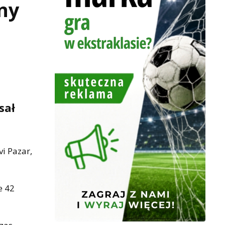
ny
sał
i Pazar,
e 42