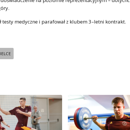
 doświadczenie na poziomie reprezentacyjnym – dotychc
óry.
testy medyczne i parafował z klubem 3–letni kontrakt.
IELCE