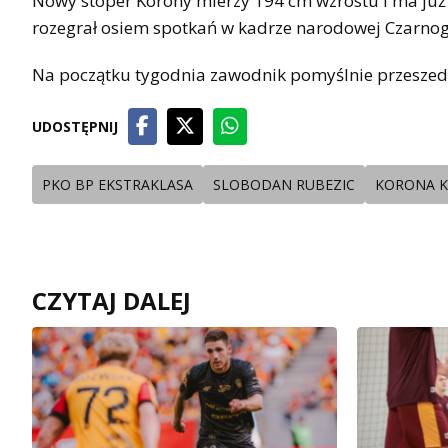
Nowy stoper Korony mierzy 194 cm wzrostu i ma już
rozegrał osiem spotkań w kadrze narodowej Czarnog
Na początku tygodnia zawodnik pomyślnie przeszedł 
UDOSTĘPNIJ
PKO BP EKSTRAKLASA
SLOBODAN RUBEZIC
KORONA K
CZYTAJ DALEJ