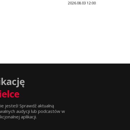
2026.08.03 12:00
ikację
ielce
ie jesteś! Sprawdź aktualną
walnych audycji lub podcastów w
jonalnej aplikacji.