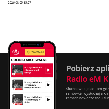
2026.08.05 15:27
Pobierz apl
Radio eM K
Słuchaj wszędzie tam gdz
ramówkę, wysłuchaj archi
ramach nowoczesnej i funkc