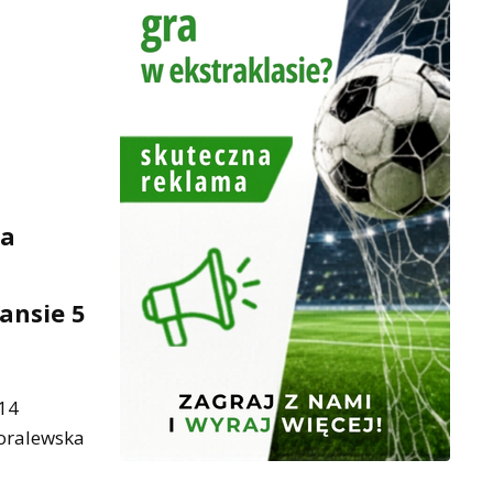
ła
ansie 5
 14
Koralewska