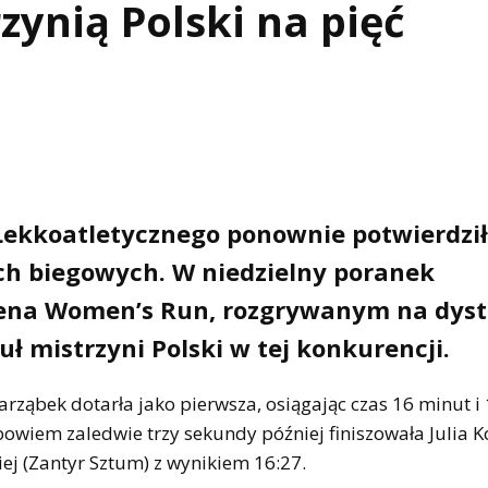
zynią Polski na pięć
 Lekkoatletycznego ponownie potwierdzi
ch biegowych. W niedzielny poranek
ena Women’s Run, rozgrywanym na dyst
 mistrzyni Polski w tej konkurencji.
arząbek dotarła jako pierwsza, osiągając czas 16 minut i
bowiem zaledwie trzy sekundy później finiszowała Julia 
ej (Zantyr Sztum) z wynikiem 16:27.