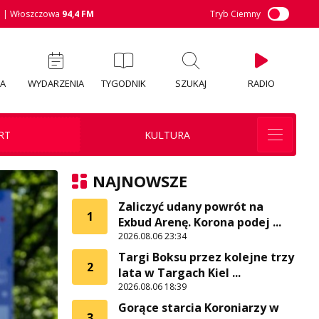
M
| Włoszczowa
94,4 FM
Tryb Ciemny
IA
WYDARZENIA
TYGODNIK
SZUKAJ
RADIO
RT
KULTURA
NAJNOWSZE
Zaliczyć udany powrót na
1
Exbud Arenę. Korona podej ...
2026.08.06 23:34
Targi Boksu przez kolejne trzy
2
lata w Targach Kiel ...
2026.08.06 18:39
Gorące starcia Koroniarzy w
3