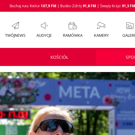
Słuchaj nas: Kielce
107,9 FM
| Busko-Zdrój
91,8 FM
| Święty Krzyż
91,3 F
TWÓJNEWS
AUDYCJE
RAMÓWKA
KAMERY
GALER
KOŚCIÓŁ
SPO