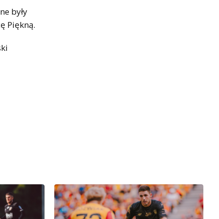
ne były
cę Piękną.
ki