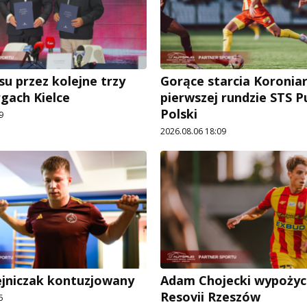
su przez kolejne trzy
Gorące starcia Koronia
rgach Kielce
pierwszej rundzie STS 
Polski
9
2026.08.06 18:09
ejniczak kontuzjowany
Adam Chojecki wypożyc
Resovii Rzeszów
5