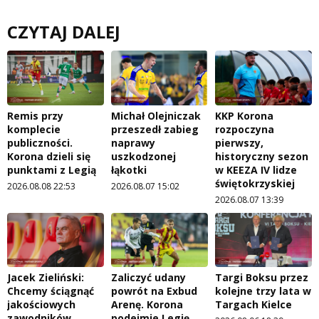
CZYTAJ DALEJ
Remis przy
Michał Olejniczak
KKP Korona
komplecie
przeszedł zabieg
rozpoczyna
publiczności.
naprawy
pierwszy,
Korona dzieli się
uszkodzonej
historyczny sezon
punktami z Legią
łąkotki
w KEEZA IV lidze
świętokrzyskiej
2026.08.08 22:53
2026.08.07 15:02
2026.08.07 13:39
Jacek Zieliński:
Zaliczyć udany
Targi Boksu przez
Chcemy ściągnąć
powrót na Exbud
kolejne trzy lata w
jakościowych
Arenę. Korona
Targach Kielce
zawodników,
podejmie Legię