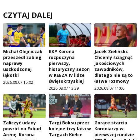
CZYTAJ DALEJ
Michał Olejniczak
KKP Korona
Jacek Zieliński:
przeszedł zabieg
rozpoczyna
Chcemy ściągnąć
naprawy
pierwszy,
jakościowych
uszkodzonej
historyczny sezon
zawodników,
łąkotki
w KEEZA IV lidze
dlatego nie są to
świętokrzyskiej
łatwe rozmowy
2026.08.07 15:02
2026.08.07 13:39
2026.08.07 11:06
Zaliczyć udany
Targi Boksu przez
Gorące starcia
powrót na Exbud
kolejne trzy lata w
Koroniarzy w
Arenę. Korona
Targach Kielce
pierwszej rundzie