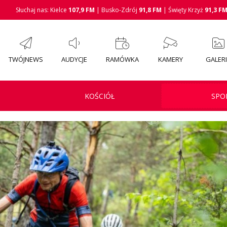
Słuchaj nas: Kielce
107,9 FM
| Busko-Zdrój
91,8 FM
| Święty Krzyż
91,3 F
TWÓJNEWS
AUDYCJE
RAMÓWKA
KAMERY
GALER
KOŚCIÓŁ
SPO