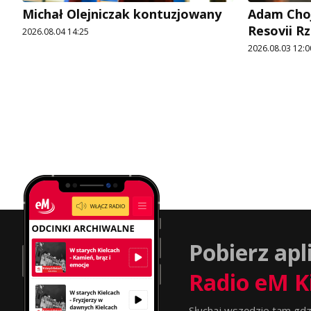
Michał Olejniczak kontuzjowany
Adam Choj
Resovii R
2026.08.04 14:25
2026.08.03 12:0
Pobierz apl
Radio eM K
Słuchaj wszędzie tam gdz