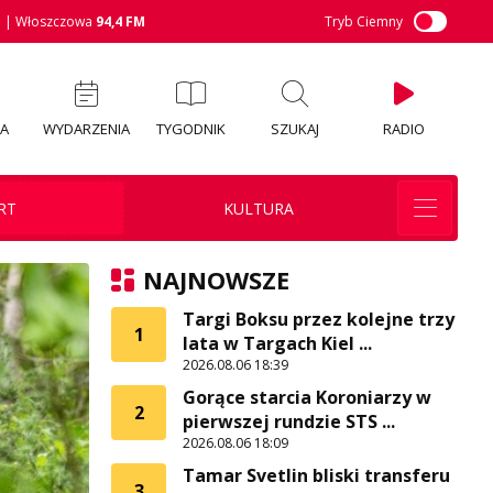
M
| Włoszczowa
94,4 FM
Tryb Ciemny
IA
WYDARZENIA
TYGODNIK
SZUKAJ
RADIO
RT
KULTURA
NAJNOWSZE
Targi Boksu przez kolejne trzy
1
lata w Targach Kiel ...
2026.08.06 18:39
Gorące starcia Koroniarzy w
2
pierwszej rundzie STS ...
2026.08.06 18:09
Tamar Svetlin bliski transferu
3