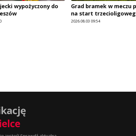
ecki wypożyczony do
Grad bramek w meczu p
zeszów
na start trzecioligowe
0
2026.08.03 09:54
ikację
ielce
ie jesteś! Sprawdź aktualną