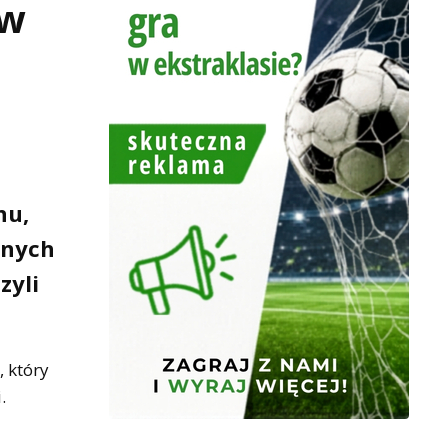
 w
nu,
tnych
zyli
 który
.