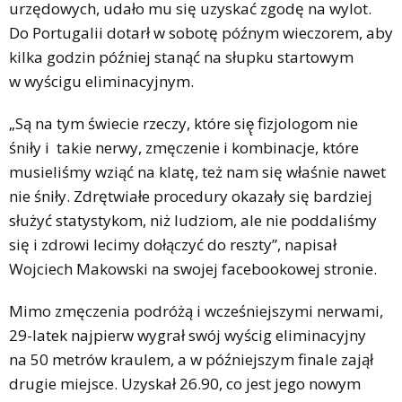
urzędowych, udało mu się uzyskać zgodę na wylot.
Do Portugalii dotarł w sobotę późnym wieczorem, aby
kilka godzin później stanąć na słupku startowym
w wyścigu eliminacyjnym.
„Są na tym świecie rzeczy, które się̨ fizjologom nie
śniły i takie nerwy, zmęczenie i kombinacje, które
musieliśmy wziąć na klatę, też nam się właśnie nawet
nie śniły. Zdrętwiałe procedury okazały się bardziej
służyć statystykom, niż ludziom, ale nie poddaliśmy
się i zdrowi lecimy dołączyć do reszty”, napisał
Wojciech Makowski na swojej facebookowej stronie.
Mimo zmęczenia podróżą i wcześniejszymi nerwami,
29-latek najpierw wygrał swój wyścig eliminacyjny
na 50 metrów kraulem, a w późniejszym finale zajął
drugie miejsce. Uzyskał 26.90, co jest jego nowym