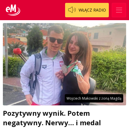
WŁĄCZ RADIO
Wojciech Makowski z żoną Magdą
Pozytywny wynik. Potem
negatywny. Nerwy… i medal