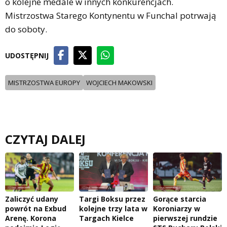
o kolejne medale w innych konkurencjach.
Mistrzostwa Starego Kontynentu w Funchal potrwają
do soboty.
UDOSTĘPNIJ
MISTRZOSTWA EUROPY
WOJCIECH MAKOWSKI
CZYTAJ DALEJ
Zaliczyć udany
Targi Boksu przez
Gorące starcia
powrót na Exbud
kolejne trzy lata w
Koroniarzy w
Arenę. Korona
Targach Kielce
pierwszej rundzie