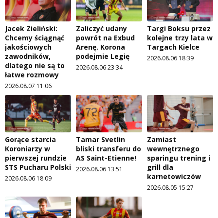
Jacek Zieliński:
Zaliczyć udany
Targi Boksu przez
Chcemy ściągnąć
powrót na Exbud
kolejne trzy lata w
jakościowych
Arenę. Korona
Targach Kielce
zawodników,
podejmie Legię
2026.08.06 18:39
dlatego nie są to
2026.08.06 23:34
łatwe rozmowy
2026.08.07 11:06
Gorące starcia
Tamar Svetlin
Zamiast
Koroniarzy w
bliski transferu do
wewnętrznego
pierwszej rundzie
AS Saint-Etienne!
sparingu trening i
STS Pucharu Polski
grill dla
2026.08.06 13:51
karnetowiczów
2026.08.06 18:09
2026.08.05 15:27