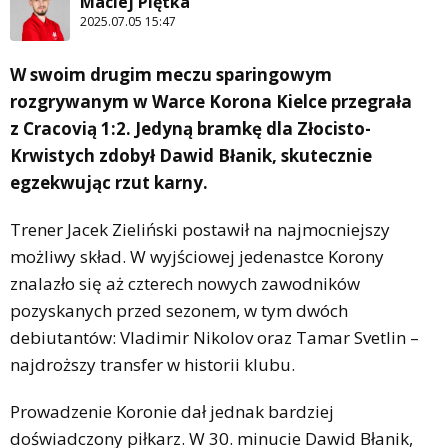
Maciej Piętka
2025.07.05 15:47
W swoim drugim meczu sparingowym
rozgrywanym w Warce Korona Kielce przegrała
z Cracovią 1:2. Jedyną bramkę dla Złocisto-
Krwistych zdobył Dawid Błanik, skutecznie
egzekwując rzut karny.
Trener Jacek Zieliński postawił na najmocniejszy
możliwy skład. W wyjściowej jedenastce Korony
znalazło się aż czterech nowych zawodników
pozyskanych przed sezonem, w tym dwóch
debiutantów: Vladimir Nikolov oraz Tamar Svetlin –
najdroższy transfer w historii klubu.
Prowadzenie Koronie dał jednak bardziej
doświadczony piłkarz. W 30. minucie Dawid Błanik,