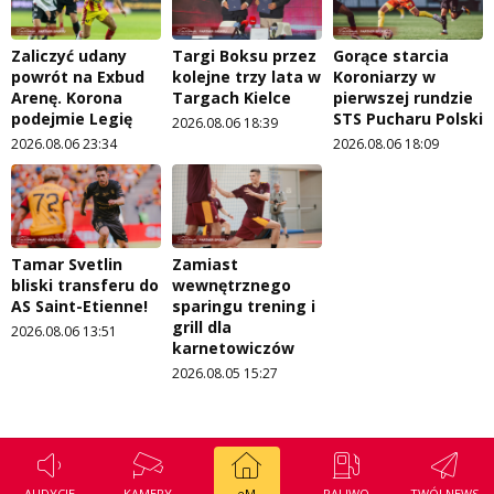
Zaliczyć udany
Targi Boksu przez
Gorące starcia
powrót na Exbud
kolejne trzy lata w
Koroniarzy w
Arenę. Korona
Targach Kielce
pierwszej rundzie
podejmie Legię
STS Pucharu Polski
2026.08.06 18:39
2026.08.06 23:34
2026.08.06 18:09
Tamar Svetlin
Zamiast
bliski transferu do
wewnętrznego
AS Saint-Etienne!
sparingu trening i
grill dla
2026.08.06 13:51
karnetowiczów
2026.08.05 15:27
AUDYCJE
KAMERY
eM
PALIWO
TWÓJ NEWS