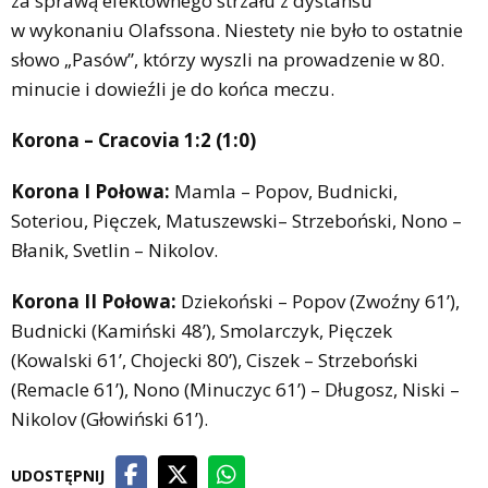
za sprawą efektownego strzału z dystansu
w wykonaniu Olafssona. Niestety nie było to ostatnie
słowo „Pasów”, którzy wyszli na prowadzenie w 80.
minucie i dowieźli je do końca meczu.
Korona – Cracovia 1:2 (1:0)
Korona I Połowa:
Mamla – Popov, Budnicki,
Soteriou, Pięczek, Matuszewski– Strzeboński, Nono –
Błanik, Svetlin – Nikolov.
Korona II Połowa:
Dziekoński – Popov (Zwoźny 61’),
Budnicki (Kamiński 48’), Smolarczyk, Pięczek
(Kowalski 61’, Chojecki 80’), Ciszek – Strzeboński
(Remacle 61’), Nono (Minuczyc 61’) – Długosz, Niski –
Nikolov (Głowiński 61’).
UDOSTĘPNIJ