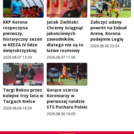
KKP Korona
Jacek Zieliński:
Zaliczyć udany
rozpoczyna
Chcemy ściągnąć
powrót na Exbud
pierwszy,
jakościowych
Arenę. Korona
historyczny sezon
zawodników,
podejmie Legię
w KEEZA IV lidze
dlatego nie są to
2026.08.06 23:34
świętokrzyskiej
łatwe rozmowy
2026.08.07 13:39
2026.08.07 11:06
Targi Boksu przez
Gorące starcia
kolejne trzy lata w
Koroniarzy w
Targach Kielce
pierwszej rundzie
STS Pucharu Polski
2026.08.06 18:39
2026.08.06 18:09