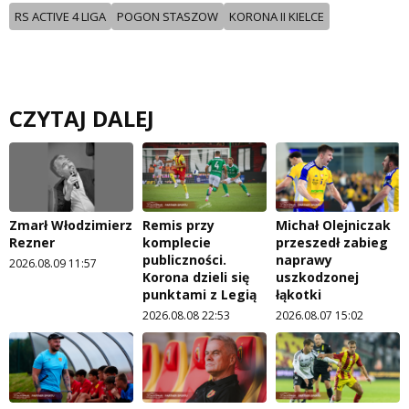
RS ACTIVE 4 LIGA
POGON STASZOW
KORONA II KIELCE
CZYTAJ DALEJ
Zmarł Włodzimierz
Remis przy
Michał Olejniczak
Rezner
komplecie
przeszedł zabieg
publiczności.
naprawy
2026.08.09 11:57
Korona dzieli się
uszkodzonej
punktami z Legią
łąkotki
2026.08.08 22:53
2026.08.07 15:02