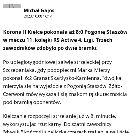
Michał Gajos
2023.10.08 16:14
Korona II Kielce pokonała aż 8:0 Pogonię Staszów
w meczu 11. kolejki RS Active 4. Ligi. Trzech
zawodników zdobyło po dwie bramki.
Po ubiegłotygodniowej salwie strzeleckiej przy
Szczepaniaka, gdy podopieczni Marka Mierzy
pokonali 6:2 Granat Skarżysko-Kamienna, "dwójka"
mierzyła się na wyjeździe z Pogonią Staszów. Żółto-
Czerwoni znów wykazali się znakomitą skutecznością
pod bramką oponentów.
Kielczanie rozpoczęli strzelanie już w 8. minucie,
wykorzystując rzut karny. Do szatni zawodnicy
"dwójki" kończyli z zaliczką czterech trafień, a na liście